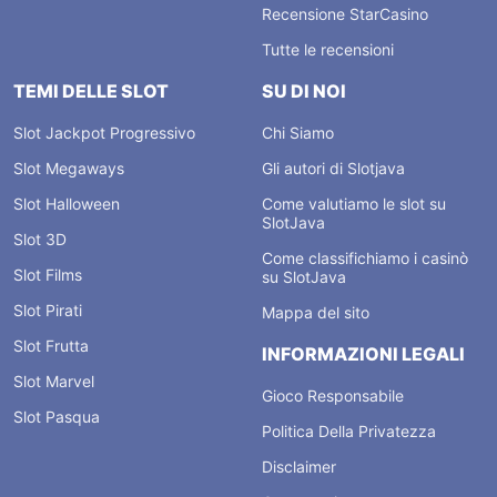
Recensione StarCasino
Tutte le recensioni
TEMI DELLE SLOT
SU DI NOI
Slot Jackpot Progressivo
Chi Siamo
Slot Megaways
Gli autori di Slotjava
Slot Halloween
Come valutiamo le slot su
SlotJava
Slot 3D
Come classifichiamo i casinò
Slot Films
su SlotJava
Slot Pirati
Mappa del sito
Slot Frutta
INFORMAZIONI LEGALI
Slot Marvel
Gioco Responsabile
Slot Pasqua
Politica Della Privatezza
Disclaimer