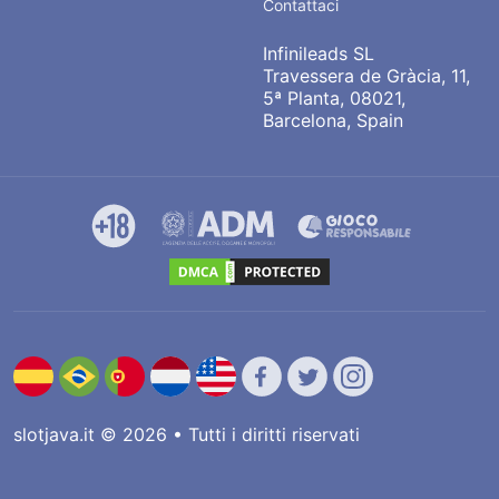
Contattaci
Infinileads SL
Travessera de Gràcia, 11,
5ª Planta, 08021,
Barcelona, Spain
slotjava.it © 2026 • Tutti i diritti riservati