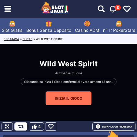
8
Slot Gratis
Bonus Senza Deposito
Casino ADM
n° 1: PokerStars
SLOTJAVA
»
SLOTS
»
WILD WEST SPIRIT
Wild West Spirit
di
Expanse Studios
Cliccando su Inizia il Gioco confermi di avere almeno 18 anni.
INIZIA IL GIOCO
4
SEGNALA UN PROBLEMA