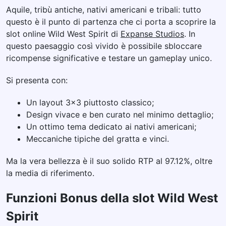
Aquile, tribù antiche, nativi americani e tribali: tutto
questo è il punto di partenza che ci porta a scoprire la
slot online Wild West Spirit di
Expanse Studios
. In
questo paesaggio così vivido è possibile sbloccare
ricompense significative e testare un gameplay unico.
Si presenta con:
Un layout 3×3 piuttosto classico;
Design vivace e ben curato nel minimo dettaglio;
Un ottimo tema dedicato ai nativi americani;
Meccaniche tipiche del gratta e vinci.
Ma la vera bellezza è il suo solido RTP al 97.12%, oltre
la media di riferimento.
Funzioni Bonus della slot Wild West
Spirit