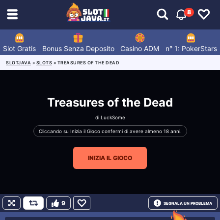
8
Slot Gratis
Bonus Senza Deposito
Casino ADM
n° 1: PokerStars
SLOTJAVA
»
SLOTS
»
TREASURES OF THE DEAD
Treasures of the Dead
di
LuckSome
Cliccando su Inizia il Gioco confermi di avere almeno 18 anni.
INIZIA IL GIOCO
9
SEGNALA UN PROBLEMA