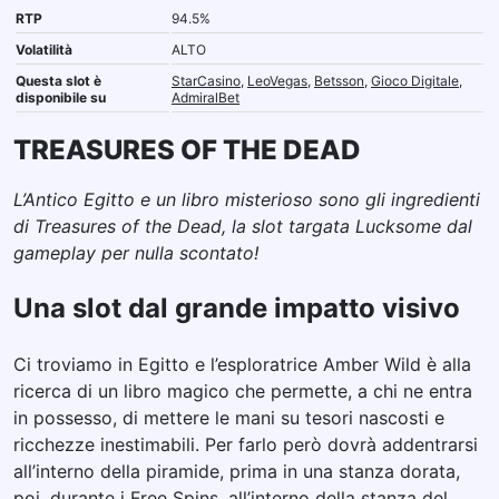
RTP
94.5%
Volatilità
ALTO
Questa slot è
StarCasino
,
LeoVegas
,
Betsson
,
Gioco Digitale
,
disponibile su
AdmiralBet
TREASURES OF THE DEAD
L’Antico Egitto e un libro misterioso sono gli ingredienti
di Treasures of the Dead, la slot targata Lucksome dal
gameplay per nulla scontato!
Una slot dal grande impatto visivo
Ci troviamo in Egitto e l’esploratrice Amber Wild è alla
ricerca di un libro magico che permette, a chi ne entra
in possesso, di mettere le mani su tesori nascosti e
ricchezze inestimabili. Per farlo però dovrà addentrarsi
all’interno della piramide, prima in una stanza dorata,
poi, durante i Free Spins, all’interno della stanza del