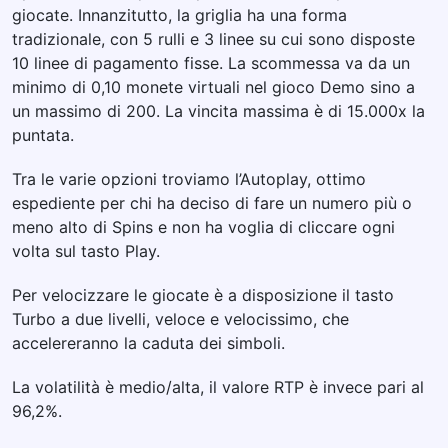
giocate. Innanzitutto, la griglia ha una forma
tradizionale, con 5 rulli e 3 linee su cui sono disposte
10 linee di pagamento fisse. La scommessa va da un
minimo di 0,10 monete virtuali nel gioco Demo sino a
un massimo di 200. La vincita massima è di 15.000x la
puntata.
Tra le varie opzioni troviamo l’Autoplay, ottimo
espediente per chi ha deciso di fare un numero più o
meno alto di Spins e non ha voglia di cliccare ogni
volta sul tasto Play.
Per velocizzare le giocate è a disposizione il tasto
Turbo a due livelli, veloce e velocissimo, che
accelereranno la caduta dei simboli.
La volatilità è medio/alta, il valore RTP è invece pari al
96,2%.