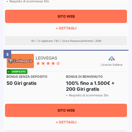
Requisito di scommessa 50x
SITO WEB
+ DETTAGLI
18+ | Si applicano T&C | Gioca Responsabilmente | ADM
3
★★★★☆
Licenza italiana
50 Giri gratis
100% fino a 1.500€ +
200 Giri gratis
Requisito di scommessa 35x
SITO WEB
+ DETTAGLI