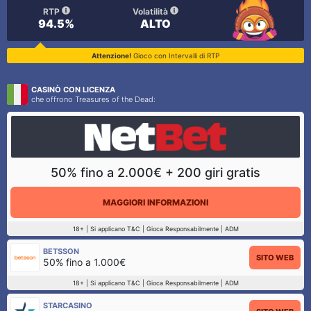
RTP
Volatilità
94.5%
ALTO
Attenzione!
Gioco con Intervalli di RTP
CASINÒ CON LICENZA
che offrono Treasures of the Dead:
50% fino a 2.000€ + 200 giri gratis
MAGGIORI INFORMAZIONI
18+ | Si applicano T&C | Gioca Responsabilmente | ADM
BETSSON
SITO WEB
50% fino a 1.000€
18+ | Si applicano T&C | Gioca Responsabilmente | ADM
STARCASINO