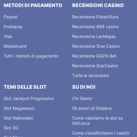
METODI DI PAGAMENTO
RECENSIONI CASINO
Paypal
Recensione PokerStars
Postepay
Recensione 888 casino
Visa
Recensione LeoVegas
Mastercard
Recensione Snai Casino
Tutti i metodi di pagamento
Recensione DAZN Bet
Recensione StarCasino
Tutte le recensioni
TEMI DELLE SLOT
SU DI NOI
Slot Jackpot Progressivo
Chi Siamo
Slot Megaways
Gli autori di Slotjava
Slot Halloween
Come valutiamo le slot su
SlotJava
Slot 3D
Come classifichiamo i casinò