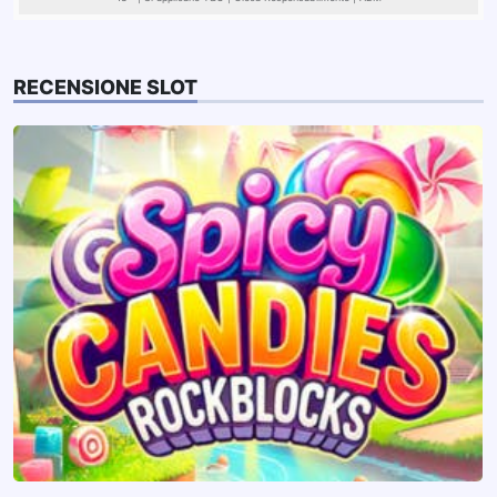
RECENSIONE SLOT