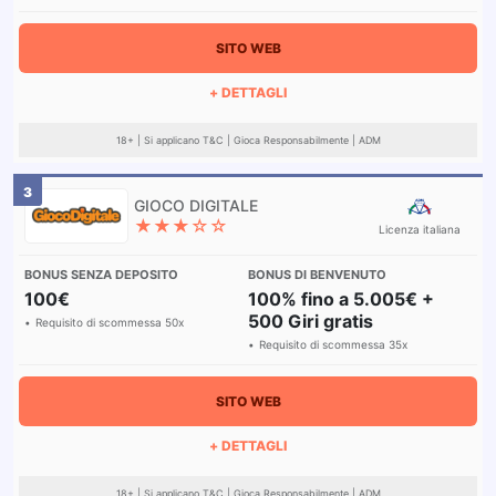
SITO WEB
+ DETTAGLI
18+ | Si applicano T&C | Gioca Responsabilmente | ADM
3
★★★☆☆
Licenza italiana
100€
100% fino a 5.005€ +
500 Giri gratis
Requisito di scommessa 50x
Requisito di scommessa 35x
SITO WEB
+ DETTAGLI
18+ | Si applicano T&C | Gioca Responsabilmente | ADM