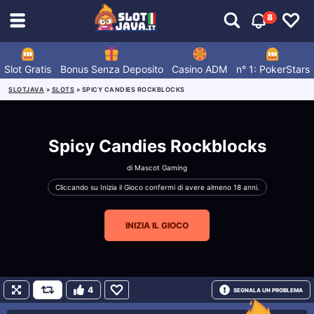
8
Slot Gratis
Bonus Senza Deposito
Casino ADM
n° 1: PokerStars
SLOTJAVA
»
SLOTS
»
SPICY CANDIES ROCKBLOCKS
Spicy Candies Rockblocks
di
Mascot Gaming
Cliccando su Inizia il Gioco confermi di avere almeno 18 anni.
INIZIA IL GIOCO
4
SEGNALA UN PROBLEMA