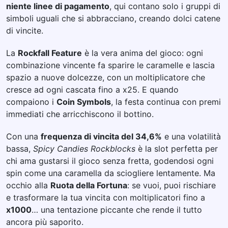
niente linee di pagamento
, qui contano solo i gruppi di
simboli uguali che si abbracciano, creando dolci catene
di vincite.
La
Rockfall Feature
è la vera anima del gioco: ogni
combinazione vincente fa sparire le caramelle e lascia
spazio a nuove dolcezze, con un moltiplicatore che
cresce ad ogni cascata fino a x25. E quando
compaiono i
Coin Symbols
, la festa continua con premi
immediati che arricchiscono il bottino.
Con una
frequenza di vincita del 34,6%
e una volatilità
bassa,
Spicy Candies Rockblocks
è la slot perfetta per
chi ama gustarsi il gioco senza fretta, godendosi ogni
spin come una caramella da sciogliere lentamente. Ma
occhio alla
Ruota della Fortuna
: se vuoi, puoi rischiare
e trasformare la tua vincita con moltiplicatori fino a
x1000
… una tentazione piccante che rende il tutto
ancora più saporito.