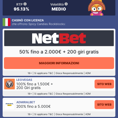
RTP
Volatilità
95.13%
MEDIO
CASINÒ CON LICENZA
che offrono Spicy Candies Rockblocks:
50% fino a 2.000€ + 200 giri gratis
MAGGIORI INFORMAZIONI
18+ | Si applicano T&C | Gioca Responsabilmente | ADM
LEOVEGAS
100% fino a 1.500€ +
SITO WEB
200 Giri gratis
18+ | Si applicano T&C | Gioca Responsabilmente | ADM
ADMIRALBET
SITO WEB
200% fino a 5.000€
18+ | Si applicano T&C | Gioca Responsabilmente | ADM