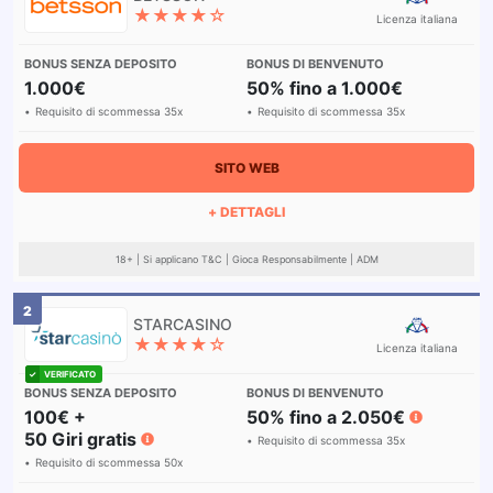
★★★★☆
Licenza italiana
1.000€
50% fino a 1.000€
Requisito di scommessa 35x
Requisito di scommessa 35x
SITO WEB
+ DETTAGLI
18+ | Si applicano T&C | Gioca Responsabilmente | ADM
2
★★★★☆
Licenza italiana
100€ +
50% fino a 2.050€
50 Giri gratis
Requisito di scommessa 35x
Requisito di scommessa 50x