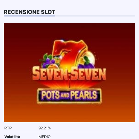
RECENSIONE SLOT
RTP
92.21%
Volatilità
MEDIO