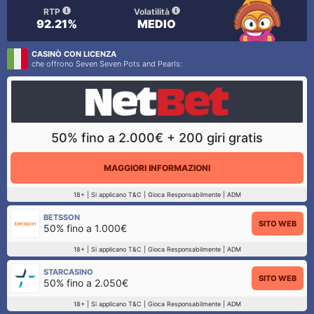
RTP
Volatilità
92.21%
MEDIO
CASINÒ CON LICENZA
che offrono Seven Seven Pots and Pearls:
50% fino a 2.000€ + 200 giri gratis
MAGGIORI INFORMAZIONI
18+ | Si applicano T&C | Gioca Responsabilmente | ADM
BETSSON
SITO WEB
50% fino a 1.000€
18+ | Si applicano T&C | Gioca Responsabilmente | ADM
STARCASINO
SITO WEB
50% fino a 2.050€
18+ | Si applicano T&C | Gioca Responsabilmente | ADM