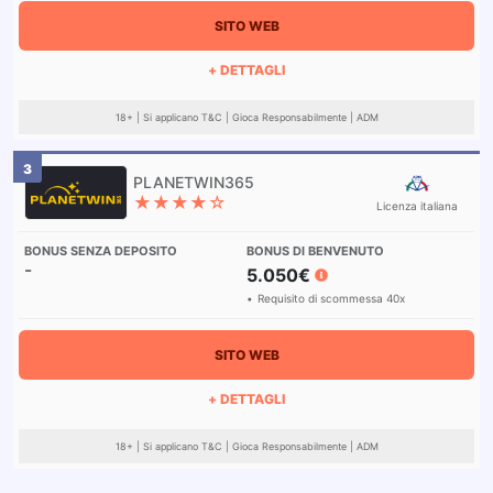
SITO WEB
+ DETTAGLI
18+ | Si applicano T&C | Gioca Responsabilmente | ADM
3
★★★★☆
Licenza italiana
-
5.050€
Requisito di scommessa 40x
SITO WEB
+ DETTAGLI
18+ | Si applicano T&C | Gioca Responsabilmente | ADM