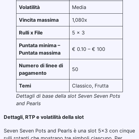
Volatilità
Media
Vincita massima
1,080x
Rulli x File
5 x 3
Puntata minima –
€ 0.10 – € 100
Puntata massima
Numero di linee di
50
pagamento
Temi
Classico, Frutta
Dettagli di base della slot Seven Seven Pots
and Pearls
Dettagli, RTP e volatilità della slot
Seven Seven Pots and Pearls è una slot 5×3 con cinque
rulli rotanti che mostrano tre simboli ciascuno. Per