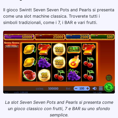
Il gioco Swintt Seven Seven Pots and Pearls si presenta
come una slot machine classica. Troverete tutti i
simboli tradizionali, come i 7, i BAR e vari frutti.
La slot Seven Seven Pots and Pearls si presenta come
un gioco classico con frutti, 7 e BAR su uno sfondo
semplice.