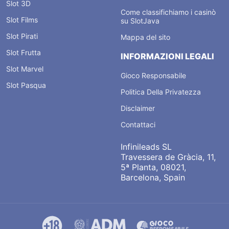
Slot 3D
Come classifichiamo i casinò
Slot Films
su SlotJava
Slot Pirati
Mappa del sito
Slot Frutta
INFORMAZIONI LEGALI
Slot Marvel
Gioco Responsabile
Slot Pasqua
Politica Della Privatezza
Disclaimer
Contattaci
Infinileads SL
Travessera de Gràcia, 11,
5ª Planta, 08021,
Barcelona, Spain