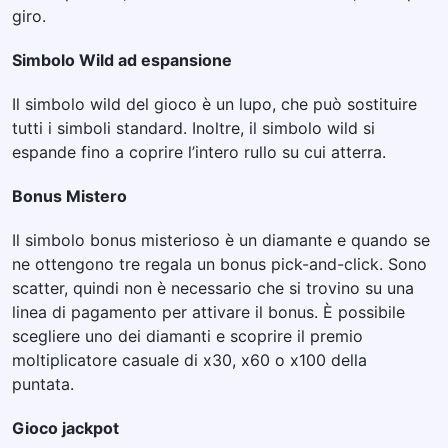
giro.
Simbolo Wild ad espansione
Il simbolo wild del gioco è un lupo, che può sostituire
tutti i simboli standard. Inoltre, il simbolo wild si
espande fino a coprire l’intero rullo su cui atterra.
Bonus Mistero
Il simbolo bonus misterioso è un diamante e quando se
ne ottengono tre regala un bonus pick-and-click. Sono
scatter, quindi non è necessario che si trovino su una
linea di pagamento per attivare il bonus. È possibile
scegliere uno dei diamanti e scoprire il premio
moltiplicatore casuale di x30, x60 o x100 della
puntata.
Gioco jackpot