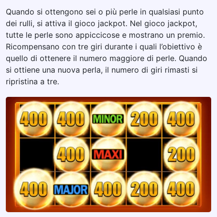
Quando si ottengono sei o più perle in qualsiasi punto
dei rulli, si attiva il gioco jackpot. Nel gioco jackpot,
tutte le perle sono appiccicose e mostrano un premio.
Ricompensano con tre giri durante i quali l’obiettivo è
quello di ottenere il numero maggiore di perle. Quando
si ottiene una nuova perla, il numero di giri rimasti si
ripristina a tre.