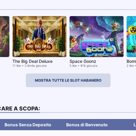
The Big Deal Deluxe
Space Goonz
Bom
11 like • 2.6mila giocate
5 like • 816 giocate
2 like
MOSTRA TUTTE LE SLOT HABANERO
OCARE A
SCOPA
:
Bonus Senza Deposito
Bonus di Benvenuto
L