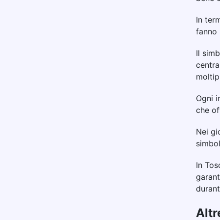
In ter
fanno 
Il sim
centra
moltipl
Ogni i
che of
Nei gi
simbol
In Tos
garant
durante
Altr