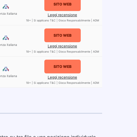
SITO WEB
nza italiana
Leggi recensione
18+ | Si applicano T&C | Gioca Responsabilmente | ADM
SITO WEB
nza italiana
Leggi recensione
18+ | Si applicano T&C | Gioca Responsabilmente | ADM
SITO WEB
nza italiana
Leggi recensione
18+ | Si applicano T&C | Gioca Responsabilmente | ADM
ntro su tre file e una posizione individuale