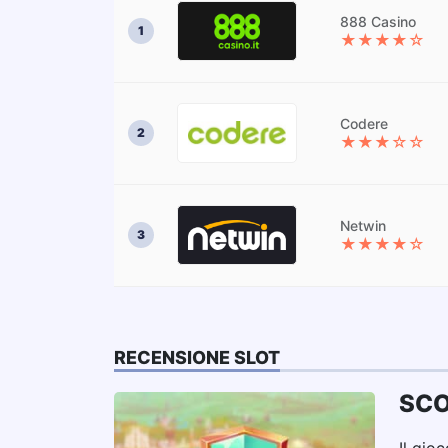
1
★★★★☆
2
★★★☆☆
3
★★★★☆
RECENSIONE SLOT
SC
Il gio