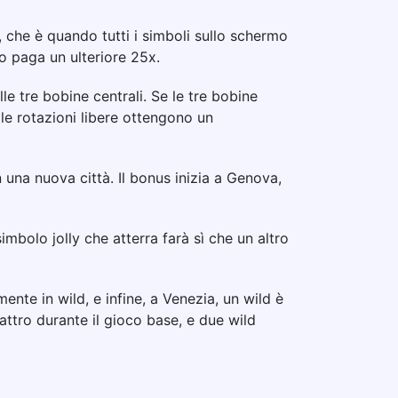
a, che è quando tutti i simboli sullo schermo
o paga un ulteriore 25x.
lle tre bobine centrali. Se le tre bobine
 le rotazioni libere ottengono un
in una nuova città. Il bonus inizia a Genova,
simbolo jolly che atterra farà sì che un altro
nte in wild, e infine, a Venezia, un wild è
uattro durante il gioco base, e due wild