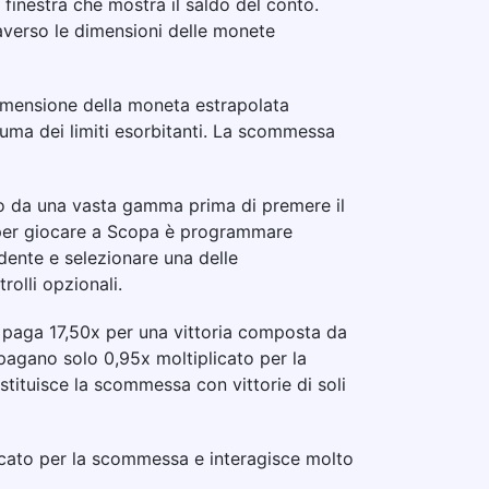
 finestra che mostra il saldo del conto.
averso le dimensioni delle monete
 dimensione della moneta estrapolata
suma dei limiti esorbitanti. La scommessa
to da una vasta gamma prima di premere il
o per giocare a Scopa è programmare
dente e selezionare una delle
olli opzionali.
 che paga 17,50x per una vittoria composta da
i pagano solo 0,95x moltiplicato per la
tituisce la scommessa con vittorie di soli
licato per la scommessa e interagisce molto