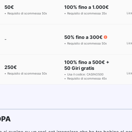
50€
100% fino a 1.000€
Lice
Requisito di scommessa 50x
Requisito di scommessa 35x
50% fino a 300€
-
Lice
Requisito di scommessa 50x
100% fino a 500€ +
250€
50 Giri gratis
Lice
Requisito di scommessa 50x
Usa il codice:
CASINO500
Requisito di scommessa 45x
OPA
co si svolge su un reel-set irregolare che ha tre bobine al ce