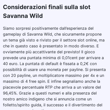
Considerazioni finali sulla slot
Savanna Wild
Siamo sorpresi positivamente dall’esperienza del
gameplay di Savanna Wild, che sicuramente propone
un tema già visto e rivisto per il settore slot online, ma
che in questo caso è presentato in modo diverso. E
ovviamente più accattivante del previsto! Il gioco
prevede una puntata minima di 0,01cent per arrivare a
40 euro. La puntata di default è fissata a 0,2€ con
possibilità di usare una moneta per payline. Si presenta
con 20 payline, un moltiplicatore massimo per 4x e un
massimo di 4 free spin. E infine segnaliamo anche la
piacevole percentuale RTP che arriva a un valore del
96,45%. Grazie a questi numeri e alla presenza del
nostro amico indigeno che si annuncia come un
folletto/spirito guida, il successo e il divertimento del