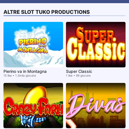
ALTRE SLOT TUKO PRODUCTIONS
Pierino va in Montagna
Super Classic
15 like • 1.3mila giocate
1 like • 89 giocate