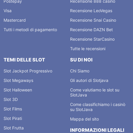
Postepay
Recensione 888 casino
Visa
Recensione LeoVegas
Mastercard
Recensione Snai Casino
Tutti i metodi di pagamento
Recensione DAZN Bet
Recensione StarCasino
Tutte le recensioni
TEMI DELLE SLOT
SU DI NOI
Slot Jackpot Progressivo
Chi Siamo
Slot Megaways
Gli autori di Slotjava
Slot Halloween
Come valutiamo le slot su
SlotJava
Slot 3D
Come classifichiamo i casinò
Slot Films
su SlotJava
Slot Pirati
Mappa del sito
Slot Frutta
INFORMAZIONI LEGALI