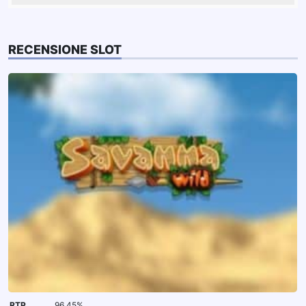
RECENSIONE SLOT
RTP
96.45%