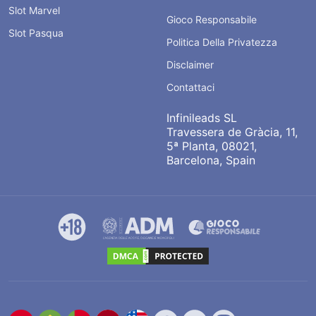
Slot Marvel
Gioco Responsabile
Slot Pasqua
Politica Della Privatezza
Disclaimer
Contattaci
Infinileads SL
Travessera de Gràcia, 11,
5ª Planta, 08021,
Barcelona, Spain