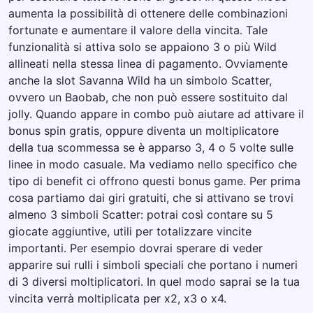
aumenta la possibilità di ottenere delle combinazioni
fortunate e aumentare il valore della vincita. Tale
funzionalità si attiva solo se appaiono 3 o più Wild
allineati nella stessa linea di pagamento. Ovviamente
anche la slot Savanna Wild ha un simbolo Scatter,
ovvero un Baobab, che non può essere sostituito dal
jolly. Quando appare in combo può aiutare ad attivare il
bonus spin gratis, oppure diventa un moltiplicatore
della tua scommessa se è apparso 3, 4 o 5 volte sulle
linee in modo casuale. Ma vediamo nello specifico che
tipo di benefit ci offrono questi bonus game. Per prima
cosa partiamo dai giri gratuiti, che si attivano se trovi
almeno 3 simboli Scatter: potrai così contare su 5
giocate aggiuntive, utili per totalizzare vincite
importanti. Per esempio dovrai sperare di veder
apparire sui rulli i simboli speciali che portano i numeri
di 3 diversi moltiplicatori. In quel modo saprai se la tua
vincita verrà moltiplicata per x2, x3 o x4.