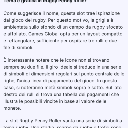
Tema e grafica in Rugby Penny Roller
Come suggerisce il nome, questa slot trae ispirazione
dal gioco del rugby. Per questo motivo, la griglia è
ambientata sullo sfondo di un campo da rugby sfocato
e affollato. Games Global opta per un layout compatto
e rettangolare, sufficiente per ospitare tre rulli e due
file di simboli.
È interessante notare che le icone non si trovano
sempre su due file. Il giro ideale si traduce in una serie
di simboli di dimensioni regolari sul punto centrale delle
righe, l’unica linea di pagamento del gioco. In questo
caso, si noteranno metà simboli sopra e sotto. Sul lato
destro dei rulli si trova una tabella dei pagamenti che
illustra le possibili vincite in base al valore delle
monete.
La slot Rugby Penny Roller vanta una serie di simboli a
tema rugby. Uno stadio, scarpe da rugby e trofei sono