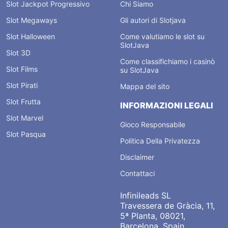
Slot Jackpot Progressivo
Chi Siamo
Slot Megaways
Gli autori di Slotjava
Slot Halloween
Come valutiamo le slot su
SlotJava
Slot 3D
Come classifichiamo i casinò
Slot Films
su SlotJava
Slot Pirati
Mappa del sito
Slot Frutta
INFORMAZIONI LEGALI
Slot Marvel
Gioco Responsabile
Slot Pasqua
Politica Della Privatezza
Disclaimer
Contattaci
Infinileads SL
Travessera de Gràcia, 11,
5ª Planta, 08021,
Barcelona, Spain