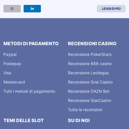
LEGGI DI PIÙ
METODI DI PAGAMENTO
RECENSIONI CASINO
Paypal
Recensione PokerStars
Postepay
Recensione 888 casino
Visa
Recensione LeoVegas
Mastercard
Recensione Snai Casino
Tutti i metodi di pagamento
Recensione DAZN Bet
Recensione StarCasino
Tutte le recensioni
TEMI DELLE SLOT
SU DI NOI