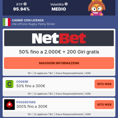
RTP
Volatilità
95.94%
MEDIO
CASINÒ CON LICENZA
che offrono Rugby Penny Roller:
50% fino a 2.000€ + 200 Giri gratis
MAGGIORI INFORMAZIONI
18+ | Si applicano T&C | Gioca Responsabilmente | ADM
CODERE
SITO WEB
50% fino a 300€
18+ | Si applicano T&C | Gioca Responsabilmente | ADM
POKERSTARS
SITO WEB
300% fino a 300€
18+ | Si applicano T&C | Gioca Responsabilmente | ADM