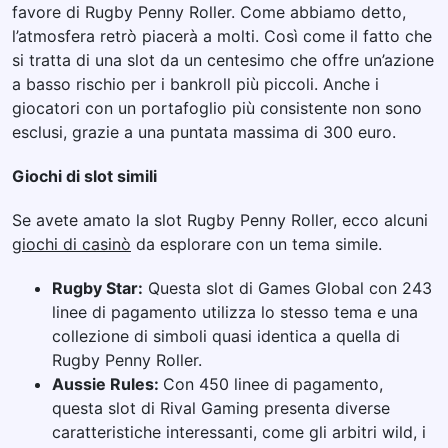
favore di Rugby Penny Roller. Come abbiamo detto,
l’atmosfera retrò piacerà a molti. Così come il fatto che
si tratta di una slot da un centesimo che offre un’azione
a basso rischio per i bankroll più piccoli. Anche i
giocatori con un portafoglio più consistente non sono
esclusi, grazie a una puntata massima di 300 euro.
Giochi di slot simili
Se avete amato la slot Rugby Penny Roller, ecco alcuni
giochi di casinò
da esplorare con un tema simile.
Rugby Star:
Questa slot di Games Global con 243
linee di pagamento utilizza lo stesso tema e una
collezione di simboli quasi identica a quella di
Rugby Penny Roller.
Aussie Rules:
Con 450 linee di pagamento,
questa slot di Rival Gaming presenta diverse
caratteristiche interessanti, come gli arbitri wild, i