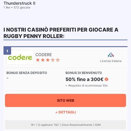
Thunderstruck II
1 like • 572 giocate
I NOSTRI CASINÒ PREFERITI PER GIOCARE A
RUGBY PENNY ROLLER
:
1
★★★☆☆
Licenza italiana
-
50% fino a 300€
Requisito di scommessa 50x
SITO WEB
+ DETTAGLI
18+ | Si applicano T&C | Gioca Responsabilmente | ADM