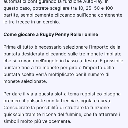
automatici configurando la funzione AutoPlay. In
questo caso, potrete scegliere tra 10, 25, 50 e 100
partite, semplicemente cliccando sull’icona contenente
le tre frecce in un cerchio.
Come giocare a Rugby Penny Roller online
Prima di tutto è necessario selezionare l’importo della
puntata desiderata cliccando sulle tre monete impilate
che si trovano nell’angolo in basso a destra. È possibile
puntare fino a tre monete per giro e l’importo della
puntata scelta verrà moltiplicato per il numero di
monete selezionate.
Per dare il via a questa slot a tema rugbistico bisogna
premere il pulsante con la freccia singola e curva.
Considerate la possibilità di sfruttare la funzione
quickspin tramite l’icona del fulmine, che fa atterrare i
simboli molto più velocemente.