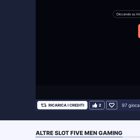
Cliccando su Ini
97
gioca
RICARICA I CREDITI
2
ALTRE SLOT FIVE MEN GAMING