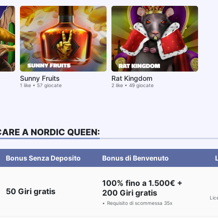
Sunny Fruits
Rat Kingdom
1 like • 57 giocate
2 like • 49 giocate
OCARE A
NORDIC QUEEN
:
Bonus Senza Deposito
Bonus di Benvenuto
100% fino a 1.500€ +
50 Giri gratis
200 Giri gratis
Lic
Requisito di scommessa 35x