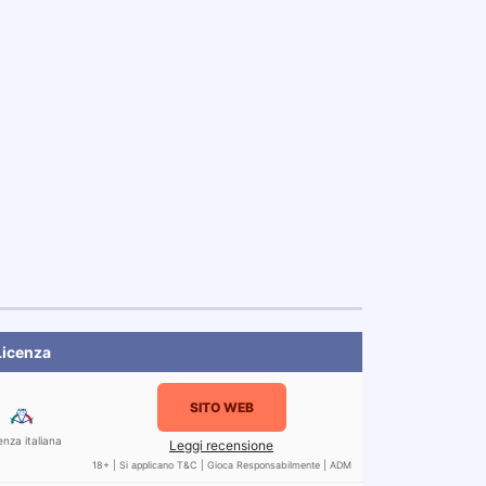
Licenza
SITO WEB
enza italiana
Leggi recensione
18+ | Si applicano T&C | Gioca Responsabilmente | ADM