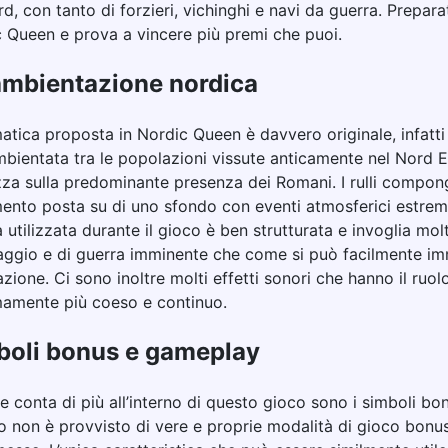
rd, con tanto di forzieri, vichinghi e navi da guerra. Prepara
 Queen e prova a vincere più premi che puoi.
ambientazione nordica
atica proposta in Nordic Queen è davvero originale, infatti
mbientata tra le popolazioni vissute anticamente nel Nord Eu
zza sulla predominante presenza dei Romani. I rulli compon
nto posta su di uno sfondo con eventi atmosferici estremi
 utilizzata durante il gioco è ben strutturata e invoglia mo
aggio e di guerra imminente che come si può facilmente im
zione. Ci sono inoltre molti effetti sonori che hanno il ruolo
amente più coeso e continuo.
boli bonus e gameplay
e conta di più all’interno di questo gioco sono i simboli b
co non è provvisto di vere e proprie modalità di gioco bonus