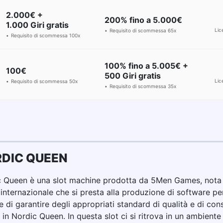
2.000€ +
200% fino a 5.000€
1.000 Giri gratis
Lic
Requisito di scommessa 65x
Requisito di scommessa 100x
100% fino a 5.005€ +
100€
500 Giri gratis
Lic
Requisito di scommessa 50x
Requisito di scommessa 35x
DIC QUEEN
 Queen è una slot machine prodotta da 5Men Games, nota a
 internazionale che si presta alla produzione di software pe
 di garantire degli appropriati standard di qualità e di cons
 in Nordic Queen. In questa slot ci si ritrova in un ambiente 