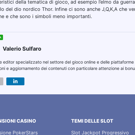
eristici della tematica di gioco, ad esempio l’elmo da guerr
lo del dio nordico Thor. Infine ci sono anche J,Q,K,A che v
e e che sono i simboli meno importanti.
Valerio Sulfaro
e editor specializzato nel settore del gioco online e delle piattaforme
oni e aggiornamento dei contenuti con particolare attenzione ai bonu
NSIONI CASINO
TEMI DELLE SLOT
sione PokerStars
Slot Jackpot Progressivo