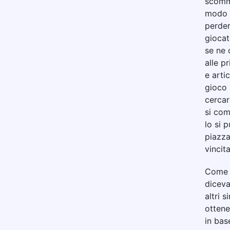
scomme
modo g
perder
giocat
se ne 
alle p
e arti
gioco 
cercar
si com
lo si 
piazza
vincit
Come o
diceva
altri 
ottene
in bas