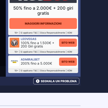
50% fino a 2.000€ + 200 giri
gratis
MAGGIORI INFORMAZIONI
18+ | Si applicano T&C | Gioca Responsabilmente | ADM
LEOVEGAS
100% fino a 1.500€ +
SITO WEB
200 Giri gratis
18+ | Si applicano T&C | Gioca Responsabilmente | ADM
ADMIRALBET
SITO WEB
200% fino a 5.000€
18+ | Si applicano T&C | Gioca Responsabilmente | ADM
SEGNALA UN PROBLEMA