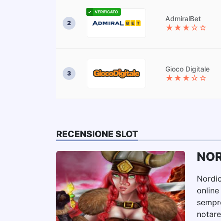
2
★★★☆☆
3
★★★☆☆
RECENSIONE SLOT
NOR
Nordic
online
sempre
notare