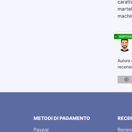
caratt
martel
machin
Autore 
recensi
METODI DI PAGAMENTO
RECE
Paypal
Recen