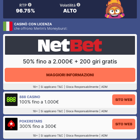
RTP
Volatilità
96.75%
ALTO
CASINÒ CON LICENZA
che offrono Merlin's Moneyburst:
50% fino a 2.000€ + 200 giri gratis
MAGGIORI INFORMAZIONI
18+ | Si applicano T&C | Gioca Responsabilmente | ADM
888 CASINO
SITO WEB
100% fino a 1.000€
18+ | Si applicano T&C | Gioca Responsabilmente | ADM
POKERSTARS
SITO WEB
300% fino a 300€
18+ | Si applicano T&C | Gioca Responsabilmente | ADM