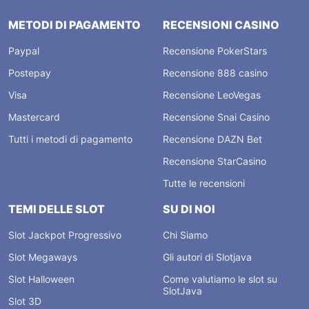
METODI DI PAGAMENTO
RECENSIONI CASINO
Paypal
Recensione PokerStars
Postepay
Recensione 888 casino
Visa
Recensione LeoVegas
Mastercard
Recensione Snai Casino
Tutti i metodi di pagamento
Recensione DAZN Bet
Recensione StarCasino
Tutte le recensioni
TEMI DELLE SLOT
SU DI NOI
Slot Jackpot Progressivo
Chi Siamo
Slot Megaways
Gli autori di Slotjava
Slot Halloween
Come valutiamo le slot su
SlotJava
Slot 3D