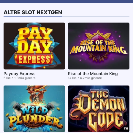
ALTRE SLOT NEXTGEN
Payday Express
Rise of the Mountain King
6 like • 1.3mila giocate
14 like • 6.2mila giocate