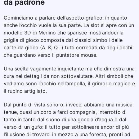
da padrone
Cominciamo a parlare dell’aspetto grafico, in quanto
anche l’occhio vuole la sua parte. La slot si apre con un
modello 3D di Merlino che sparisce mostrandoci la
griglia di gioco composta dai classici simboli delle
carte da gioco (A, K, Q…) tutti corredati da degli occhi
che guardano verso il puntatore mouse.
Una scelta vagamente inquietante ma che dimostra una
cura nei dettagli da non sottovalutare. Altri simboli che
vediamo sono l’occhio nell’ampolla, il grimorio magico e
il rubino artigliato.
Dal punto di vista sonoro, invece, abbiamo una musica
tenue, quasi un coro a farci compagnia, interrotto di
tanto in tanto dal suono di una goccia d’acqua o dal
verso di un gufo: il tutto per sottolineare ancor di più
l’illusione di trovarci in mezzo a una foresta, pronti ad