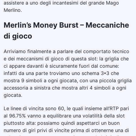
assistere a uno degli incantesimi del grande Mago
Merlino.
Merlin’s Money Burst – Meccaniche
di gioco
Arriviamo finalmente a parlare del comportato tecnico
e dei meccanismi di gioco di questa slot: la griglia che
ci appare davanti è sicuramente fuori dal comune:
infatti da una parte troviamo uno schema 3*3 che
mostra 9 simboli a ogni giocata, con una piccola griglia
accessoria a sinistra che mostra altri 4 simboli a ogni
giocata.
Le linee di vincita sono 60, le quali insieme all’RTP pari
al 96.75% vanno a equilibrare una volatilità della slot
piuttosto alta: possiamo quindi aspettarci un buon
numero di giri privi di vincite prima di ottenerne una di