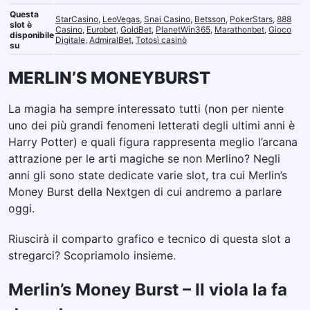
Questa
StarCasino
,
LeoVegas
,
Snai Casino
,
Betsson
,
PokerStars
,
888
slot è
Casino
,
Eurobet
,
GoldBet
,
PlanetWin365
,
Marathonbet
,
Gioco
disponibile
Digitale
,
AdmiralBet
,
Totosì casinò
su
MERLIN’S MONEYBURST
La magia ha sempre interessato tutti (non per niente
uno dei più grandi fenomeni letterati degli ultimi anni è
Harry Potter) e quali figura rappresenta meglio l’arcana
attrazione per le arti magiche se non Merlino? Negli
anni gli sono state dedicate varie slot, tra cui Merlin’s
Money Burst della Nextgen di cui andremo a parlare
oggi.
Riuscirà il comparto grafico e tecnico di questa slot a
stregarci? Scopriamolo insieme.
Merlin’s Money Burst – Il viola la fa