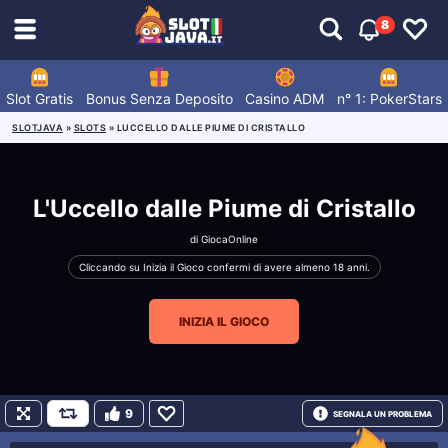
8
Slot Gratis
Bonus Senza Deposito
Casino ADM
n° 1: PokerStars
SLOTJAVA
»
SLOTS
»
LUCCELLO DALLE PIUME DI CRISTALLO
L'Uccello dalle Piume di Cristallo
di
GiocaOnline
Cliccando su Inizia il Gioco confermi di avere almeno 18 anni.
INIZIA IL GIOCO
9
SEGNALA UN PROBLEMA