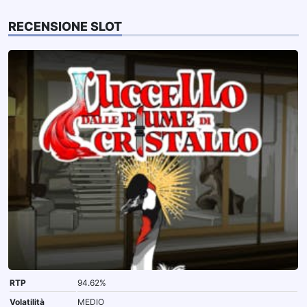
RECENSIONE SLOT
RTP
94.62%
Volatilità
MEDIO