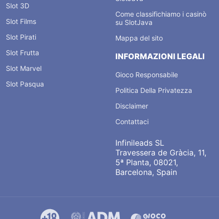
Slot 3D
Come classifichiamo i casinò
Slot Films
su SlotJava
Slot Pirati
Mappa del sito
Slot Frutta
INFORMAZIONI LEGALI
Slot Marvel
Gioco Responsabile
Slot Pasqua
Politica Della Privatezza
Disclaimer
Contattaci
Infinileads SL
Travessera de Gràcia, 11,
5ª Planta, 08021,
Barcelona, Spain