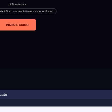
di
Thunderkick
zia il Gioco confermi di avere almeno 18 anni.
INIZIA IL GIOCO
cate