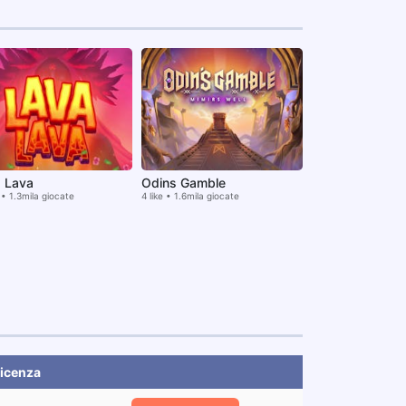
 Lava
Odins Gamble
e • 1.3mila giocate
4 like • 1.6mila giocate
icenza