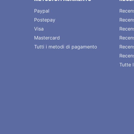
Paypal
Recen
Postepay
Recen
Visa
Recen
Mastercard
Recen
Tutti i metodi di pagamento
Recen
Recen
Tutte 