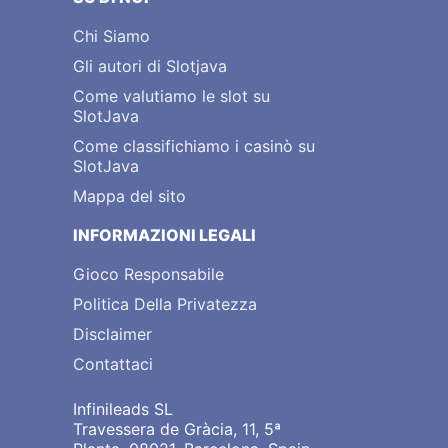
Chi Siamo
Gli autori di Slotjava
Come valutiamo le slot su
SlotJava
Come classifichiamo i casinò su
SlotJava
Mappa del sito
INFORMAZIONI LEGALI
Gioco Responsabile
Politica Della Privatezza
Disclaimer
Contattaci
Infinileads SL
Travessera de Gràcia, 11, 5ª