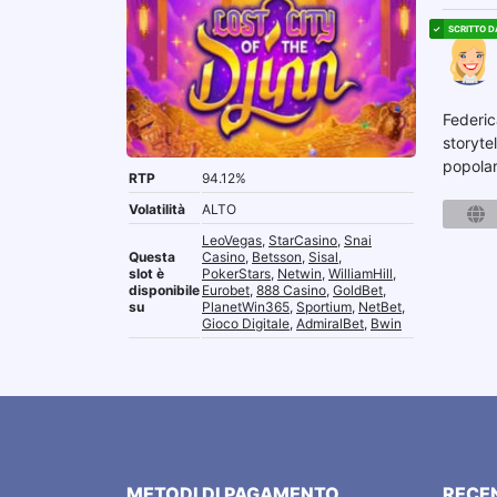
Federic
storyte
popolar
RTP
94.12%
Volatilità
ALTO
LeoVegas
,
StarCasino
,
Snai
Questa
Casino
,
Betsson
,
Sisal
,
slot è
PokerStars
,
Netwin
,
WilliamHill
,
disponibile
Eurobet
,
888 Casino
,
GoldBet
,
su
PlanetWin365
,
Sportium
,
NetBet
,
Gioco Digitale
,
AdmiralBet
,
Bwin
METODI DI PAGAMENTO
RECE