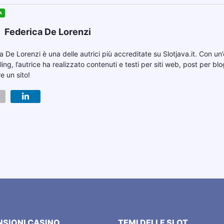
Federica De Lorenzi
a De Lorenzi è una delle autrici più accreditate su Slotjava.it. Con u
lling, l’autrice ha realizzato contenuti e testi per siti web, post per b
e un sito!
NSIONI CASINO
TEMI DELLE SLOT