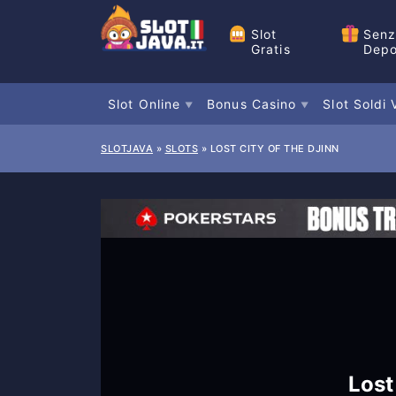
Slot
Sen
Gratis
Depo
Slot Online
Bonus Casino
Slot Soldi 
▼
▼
SLOTJAVA
»
SLOTS
»
LOST CITY OF THE DJINN
Lost