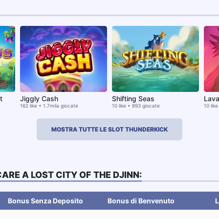
t
Jiggly Cash
Shifting Seas
Lava
162 like • 1.7mila giocate
10 like • 893 giocate
10 lik
MOSTRA TUTTE LE SLOT THUNDERKICK
OCARE A
LOST CITY OF THE DJINN
:
Bonus Senza Deposito
Bonus di Benvenuto
L