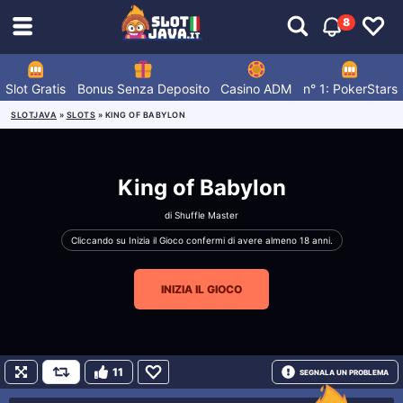
8
Slot Gratis
Bonus Senza Deposito
Casino ADM
n° 1: PokerStars
SLOTJAVA
»
SLOTS
»
KING OF BABYLON
King of Babylon
di
Shuffle Master
Cliccando su Inizia il Gioco confermi di avere almeno 18 anni.
INIZIA IL GIOCO
11
SEGNALA UN PROBLEMA