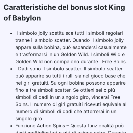
Caratteristiche del bonus slot King
of Babylon
Il simbolo jolly sostituisce tutti i simboli regolari
tranne il simbolo scatter. Quando il simbolo jolly
appare sulla bobina, può espandersi casualmente
e trasformarsi in un Golden Wild. I simboli Wild e
Golden Wild non compaiono durante i Free Spins.
I Dadi sono il simbolo scatter. Il simbolo scatter
può apparire su tutti i rulli sia nel gioco base che
nei giri gratuiti. Su ogni bobina possono apparire
fino a tre simboli scatter. Se ottieni sei o più
simboli di dadi in un singolo giro, vincerai Free
Spins. Il numero di giri gratuiti ricevuti equivale al
numero di simboli di dadi che atterrerai in un
singolo giro
Funzione Action Spins – Questa funzionalità può
darti moltiplicatori o giri di azione extra. Durante