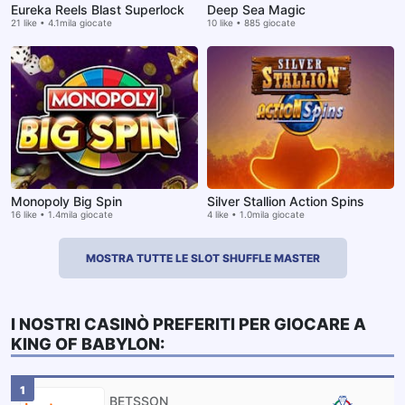
Eureka Reels Blast Superlock
Deep Sea Magic
21 like • 4.1mila giocate
10 like • 885 giocate
Monopoly Big Spin
Silver Stallion Action Spins
16 like • 1.4mila giocate
4 like • 1.0mila giocate
MOSTRA TUTTE LE SLOT SHUFFLE MASTER
I NOSTRI CASINÒ PREFERITI PER GIOCARE A
KING OF BABYLON
:
1