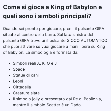
Come si gioca a King of Babylon e
quali sono i simboli principali?
Quando sei pronto per giocare, premi il pulsante GIRA
situato al centro della barra. Sul lato sinistro del
pulsante GIRA troverai il pulsante GIOCO AUTOMATICO
che puoi attivare se vuoi giocare a mani libere su King
of Babylon. La simbologia è formata da:
Simboli reali A, K, Q e J
Spade
Statue di cani
Leoni
Cittadella
Creature alate
Il simbolo jolly è presentato dal Re di Babilonia,
mentre il simbolo Scatter è un Dado.