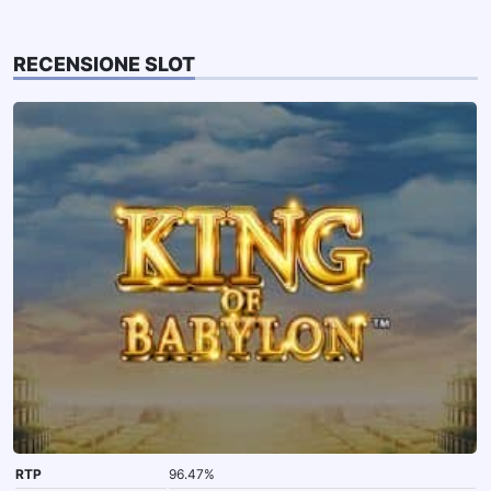
RECENSIONE SLOT
RTP
96.47%