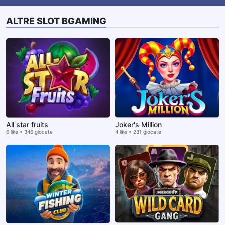
ALTRE SLOT BGAMING
All star fruits
Joker's Million
6 like • 346 giocate
4 like • 281 giocate