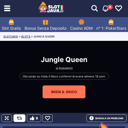
8
Slot Gratis
Bonus Senza Deposito
Casino ADM
n° 1: PokerStars
SLOTJAVA
»
SLOTS
»
JUNGLE QUEEN
Jungle Queen
di
BGAMING
Cliccando su Inizia il Gioco confermi di avere almeno 18 anni.
INIZIA IL GIOCO
8
SEGNALA UN PROBLEMA