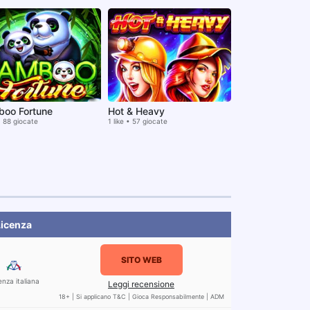
oo Fortune
Hot & Heavy
 • 88 giocate
1 like • 57 giocate
Licenza
SITO WEB
enza italiana
Leggi recensione
18+ | Si applicano T&C | Gioca Responsabilmente | ADM