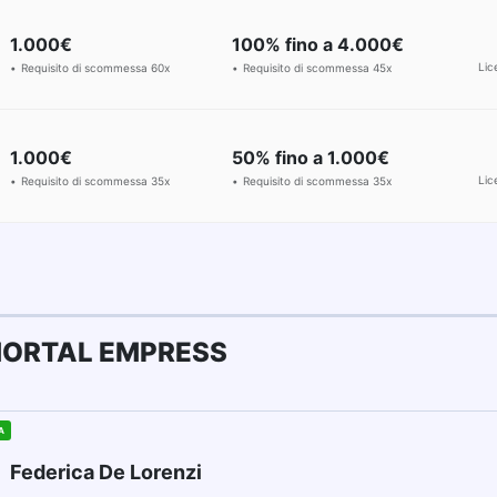
1.000€
100% fino a 4.000€
Lic
Requisito di scommessa 60x
Requisito di scommessa 45x
1.000€
50% fino a 1.000€
Lic
Requisito di scommessa 35x
Requisito di scommessa 35x
ORTAL EMPRESS
Federica De Lorenzi