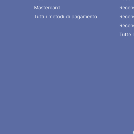
Mastercard
Recen
Tutti i metodi di pagamento
Recen
Recen
Tutte 