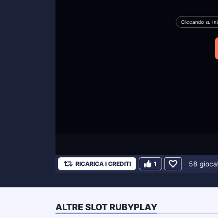
Cliccando su Ini
58
gioca
RICARICA I CREDITI
1
ALTRE SLOT RUBYPLAY