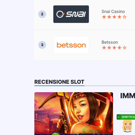
2
★★★★☆
3
★★★★☆
RECENSIONE SLOT
IMM