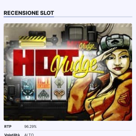
RECENSIONE SLOT
RTP
96.29%
Volatilità
ALTO