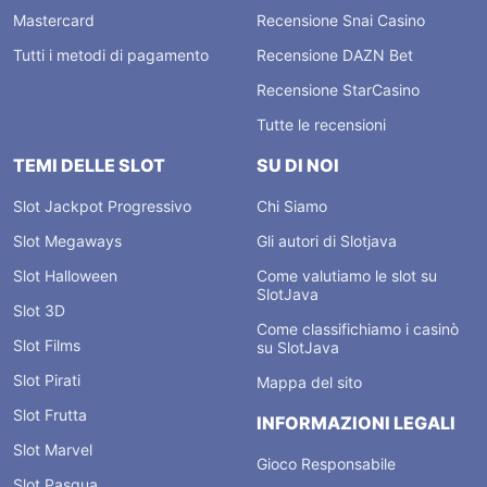
Mastercard
Recensione Snai Casino
Tutti i metodi di pagamento
Recensione DAZN Bet
Recensione StarCasino
Tutte le recensioni
TEMI DELLE SLOT
SU DI NOI
Slot Jackpot Progressivo
Chi Siamo
Slot Megaways
Gli autori di Slotjava
Slot Halloween
Come valutiamo le slot su
SlotJava
Slot 3D
Come classifichiamo i casinò
Slot Films
su SlotJava
Slot Pirati
Mappa del sito
Slot Frutta
INFORMAZIONI LEGALI
Slot Marvel
Gioco Responsabile
Slot Pasqua