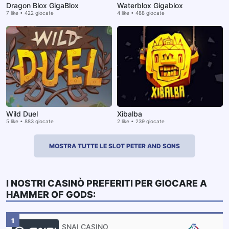
Dragon Blox GigaBlox
Waterblox Gigablox
7 like • 422 giocate
4 like • 488 giocate
Wild Duel
Xibalba
5 like • 883 giocate
2 like • 239 giocate
MOSTRA TUTTE LE SLOT PETER AND SONS
I NOSTRI CASINÒ PREFERITI PER GIOCARE A
HAMMER OF GODS
:
1