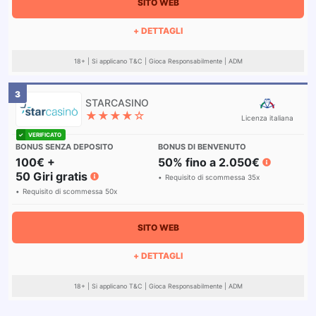
SITO WEB
+ DETTAGLI
18+ | Si applicano T&C | Gioca Responsabilmente | ADM
3
★★★★☆
Licenza italiana
100€ +
50% fino a 2.050€
50 Giri gratis
Requisito di scommessa 35x
Requisito di scommessa 50x
SITO WEB
+ DETTAGLI
18+ | Si applicano T&C | Gioca Responsabilmente | ADM