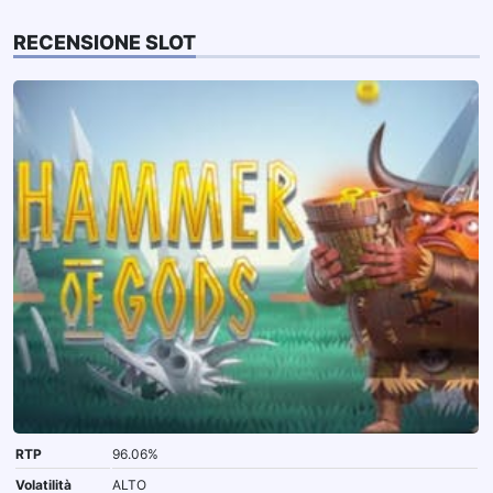
RECENSIONE SLOT
RTP
96.06%
Volatilità
ALTO