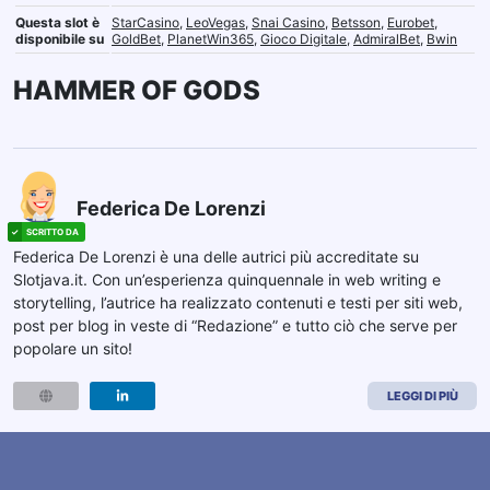
Questa slot è
StarCasino
,
LeoVegas
,
Snai Casino
,
Betsson
,
Eurobet
,
disponibile su
GoldBet
,
PlanetWin365
,
Gioco Digitale
,
AdmiralBet
,
Bwin
HAMMER OF GODS
Federica De Lorenzi
Federica De Lorenzi è una delle autrici più accreditate su
Slotjava.it. Con un’esperienza quinquennale in web writing e
storytelling, l’autrice ha realizzato contenuti e testi per siti web,
post per blog in veste di “Redazione” e tutto ciò che serve per
popolare un sito!
LEGGI DI PIÙ