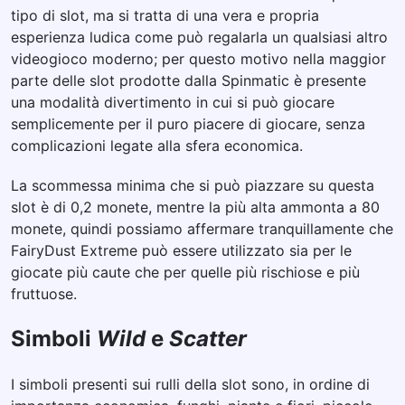
tipo di slot, ma si tratta di una vera e propria
esperienza ludica come può regalarla un qualsiasi altro
videogioco moderno; per questo motivo nella maggior
parte delle slot prodotte dalla Spinmatic è presente
una modalità divertimento in cui si può giocare
semplicemente per il puro piacere di giocare, senza
complicazioni legate alla sfera economica.
La scommessa minima che si può piazzare su questa
slot è di 0,2 monete, mentre la più alta ammonta a 80
monete, quindi possiamo affermare tranquillamente che
FairyDust Extreme può essere utilizzato sia per le
giocate più caute che per quelle più rischiose e più
fruttuose.
Simboli
Wild
e
Scatter
I simboli presenti sui rulli della slot sono, in ordine di