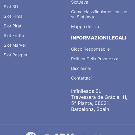
SlotJava
Slot 3D
Come classifichiamo i casinò
Slot Films
su SlotJava
Slot Pirati
Mappa del sito
Slot Frutta
INFORMAZIONI LEGALI
Slot Marvel
Gioco Responsabile
Slot Pasqua
Politica Della Privatezza
Disclaimer
Contattaci
Infinileads SL
Travessera de Gràcia, 11,
5ª Planta, 08021,
Barcelona, Spain