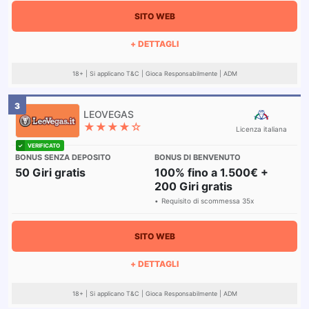
SITO WEB
+ DETTAGLI
18+ | Si applicano T&C | Gioca Responsabilmente | ADM
3
★★★★☆
Licenza italiana
50 Giri gratis
100% fino a 1.500€ +
200 Giri gratis
Requisito di scommessa 35x
SITO WEB
+ DETTAGLI
18+ | Si applicano T&C | Gioca Responsabilmente | ADM