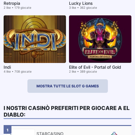
Retropia
Lucky Lions
2 like • 179 giocate
3 like • 362 giocate
Indi
Elite of Evil - Portal of Gold
4 like • 708 giocate
2 like • 389 giocate
MOSTRA TUTTE LE SLOT G GAMES
I NOSTRI CASINÒ PREFERITI PER GIOCARE A
EL
DIABLO
:
1