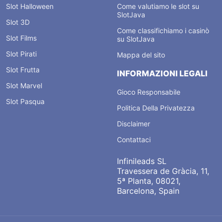
Slot Halloween
Come valutiamo le slot su
SlotJava
Slot 3D
Come classifichiamo i casinò
Slot Films
su SlotJava
Slot Pirati
Mappa del sito
Slot Frutta
INFORMAZIONI LEGALI
Slot Marvel
Gioco Responsabile
Slot Pasqua
Politica Della Privatezza
Disclaimer
Contattaci
Infinileads SL
Travessera de Gràcia, 11,
5ª Planta, 08021,
Barcelona, Spain