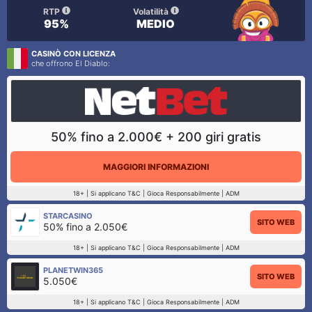
RTP
Volatilità
95%
MEDIO
CASINÒ CON LICENZA
che offrono El Diablo:
50% fino a 2.000€ + 200 giri gratis
MAGGIORI INFORMAZIONI
18+ | Si applicano T&C | Gioca Responsabilmente | ADM
STARCASINO
SITO WEB
50% fino a 2.050€
18+ | Si applicano T&C | Gioca Responsabilmente | ADM
PLANETWIN365
SITO WEB
5.050€
18+ | Si applicano T&C | Gioca Responsabilmente | ADM