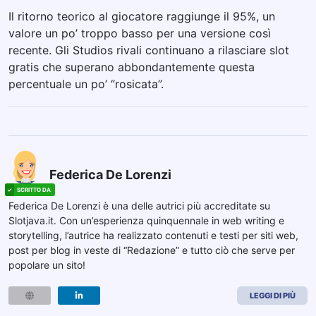
Il ritorno teorico al giocatore raggiunge il 95%, un
valore un po’ troppo basso per una versione così
recente. Gli Studios rivali continuano a rilasciare slot
gratis che superano abbondantemente questa
percentuale un po’ “rosicata”.
Federica De Lorenzi
Federica De Lorenzi è una delle autrici più accreditate su
Slotjava.it. Con un’esperienza quinquennale in web writing e
storytelling, l’autrice ha realizzato contenuti e testi per siti web,
post per blog in veste di “Redazione” e tutto ciò che serve per
popolare un sito!
LEGGI DI PIÙ