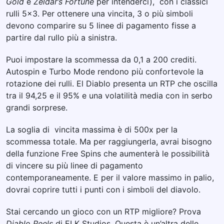
Gold
e
Zeldar’s Fortune
per intenderci), con i classici
rulli 5×3. Per ottenere una vincita, 3 o più simboli
devono comparire su 5 linee di pagamento fisse a
partire dal rullo più a sinistra.
Puoi impostare la scommessa da 0,1 a 200 crediti.
Autospin e Turbo Mode rendono più confortevole la
rotazione dei rulli. El Diablo presenta un RTP che oscilla
tra il 94,25 e il 95% e una volatilità media con in serbo
grandi sorprese.
La soglia di vincita massima è di 500x per la
scommessa totale. Ma per raggiungerla, avrai bisogno
della funzione Free Spins che aumenterà le possibilità
di vincere su più linee di pagamento
contemporaneamente. E per il valore massimo in palio,
dovrai coprire tutti i punti con i simboli del diavolo.
Stai cercando un gioco con un RTP migliore? Prova
Diablo Reels
di ELK Studios. Questa è un’altra delle