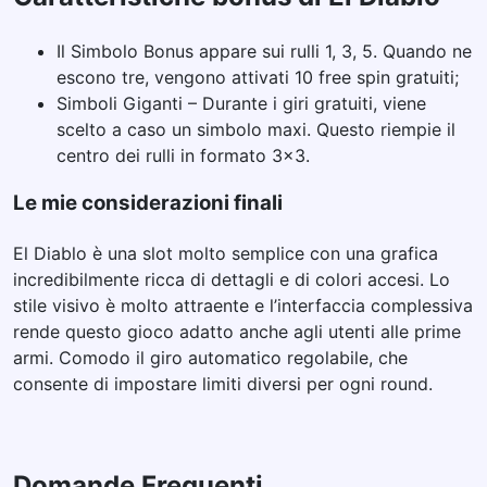
Il Simbolo Bonus appare sui rulli 1, 3, 5. Quando ne
escono tre, vengono attivati ​​10 free spin gratuiti;
Simboli Giganti – Durante i giri gratuiti, viene
scelto a caso un simbolo maxi. Questo riempie il
centro dei rulli in formato 3×3.
Le mie considerazioni finali
El Diablo è una slot molto semplice con una grafica
incredibilmente ricca di dettagli e di colori accesi. Lo
stile visivo è molto attraente e l’interfaccia complessiva
rende questo gioco adatto anche agli utenti alle prime
armi. Comodo il giro automatico regolabile, che
consente di impostare limiti diversi per ogni round.
Domande Frequenti