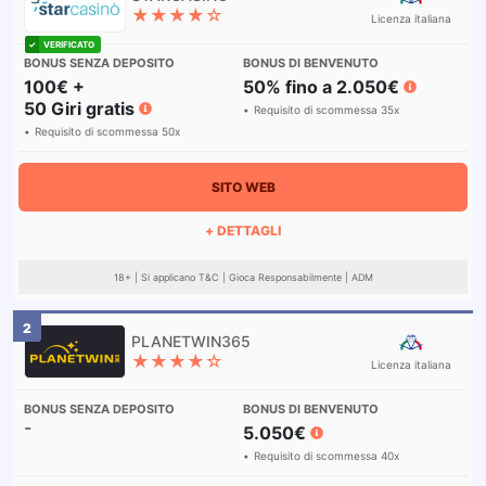
★★★★☆
Licenza italiana
100€ +
50% fino a 2.050€
50 Giri gratis
Requisito di scommessa 35x
Requisito di scommessa 50x
SITO WEB
+ DETTAGLI
18+ | Si applicano T&C | Gioca Responsabilmente | ADM
2
★★★★☆
Licenza italiana
-
5.050€
Requisito di scommessa 40x