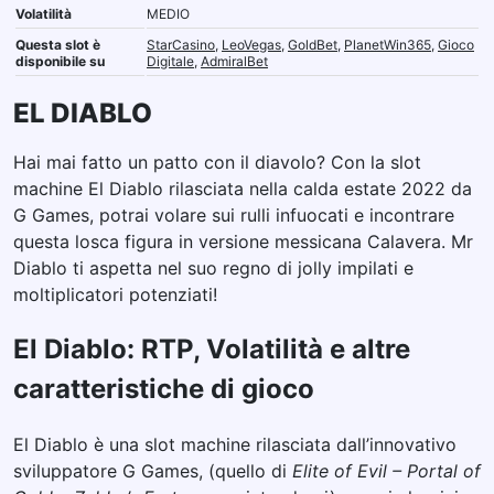
Volatilità
MEDIO
Questa slot è
StarCasino
,
LeoVegas
,
GoldBet
,
PlanetWin365
,
Gioco
disponibile su
Digitale
,
AdmiralBet
EL DIABLO
Hai mai fatto un patto con il diavolo? Con la slot
machine El Diablo rilasciata nella calda estate 2022 da
G Games, potrai volare sui rulli infuocati e incontrare
questa losca figura in versione messicana Calavera. Mr
Diablo ti aspetta nel suo regno di jolly impilati e
moltiplicatori potenziati!
El Diablo: RTP, Volatilità e altre
caratteristiche di gioco
El Diablo è una slot machine rilasciata dall’innovativo
sviluppatore G Games, (quello di
Elite of Evil – Portal of