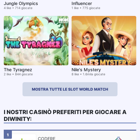
Jungle Olympics
Influencer
4 like • 714 giocate
1 like • 775 giocate
The Tyragnez
Nile's Mystery
2 like • 844 giocate
8 like • 1.6mila giocate
MOSTRA TUTTE LE SLOT WORLD MATCH
I NOSTRI CASINÒ PREFERITI PER GIOCARE A
DIWINITY
:
1