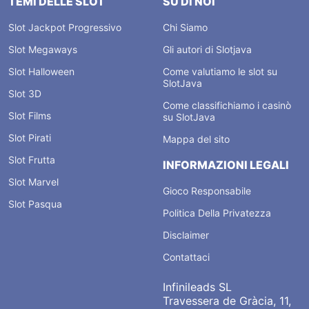
TEMI DELLE SLOT
SU DI NOI
Slot Jackpot Progressivo
Chi Siamo
Slot Megaways
Gli autori di Slotjava
Slot Halloween
Come valutiamo le slot su
SlotJava
Slot 3D
Come classifichiamo i casinò
Slot Films
su SlotJava
Slot Pirati
Mappa del sito
Slot Frutta
INFORMAZIONI LEGALI
Slot Marvel
Gioco Responsabile
Slot Pasqua
Politica Della Privatezza
Disclaimer
Contattaci
Infinileads SL
Travessera de Gràcia, 11,