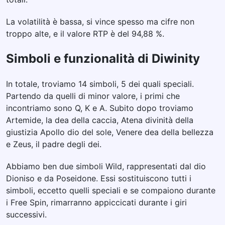
La volatilità è bassa, si vince spesso ma cifre non
troppo alte, e il valore RTP è del 94,88 %.
Simboli e funzionalità di Diwinity
In totale, troviamo 14 simboli, 5 dei quali speciali.
Partendo da quelli di minor valore, i primi che
incontriamo sono Q, K e A. Subito dopo troviamo
Artemide, la dea della caccia, Atena divinità della
giustizia Apollo dio del sole, Venere dea della bellezza
e Zeus, il padre degli dei.
Abbiamo ben due simboli Wild, rappresentati dal dio
Dioniso e da Poseidone. Essi sostituiscono tutti i
simboli, eccetto quelli speciali e se compaiono durante
i Free Spin, rimarranno appiccicati durante i giri
successivi.