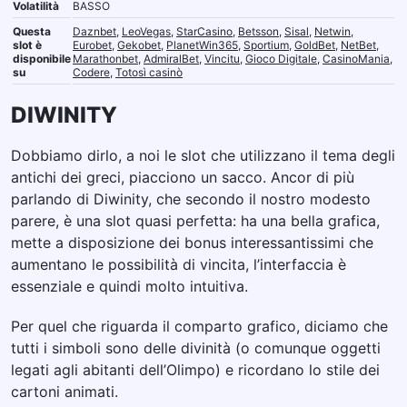
Volatilità
BASSO
Questa
Daznbet
,
LeoVegas
,
StarCasino
,
Betsson
,
Sisal
,
Netwin
,
slot è
Eurobet
,
Gekobet
,
PlanetWin365
,
Sportium
,
GoldBet
,
NetBet
,
disponibile
Marathonbet
,
AdmiralBet
,
Vincitu
,
Gioco Digitale
,
CasinoMania
,
su
Codere
,
Totosì casinò
DIWINITY
Dobbiamo dirlo, a noi le slot che utilizzano il tema degli
antichi dei greci, piacciono un sacco. Ancor di più
parlando di Diwinity, che secondo il nostro modesto
parere, è una slot quasi perfetta: ha una bella grafica,
mette a disposizione dei bonus interessantissimi che
aumentano le possibilità di vincita, l’interfaccia è
essenziale e quindi molto intuitiva.
Per quel che riguarda il comparto grafico, diciamo che
tutti i simboli sono delle divinità (o comunque oggetti
legati agli abitanti dell’Olimpo) e ricordano lo stile dei
cartoni animati.