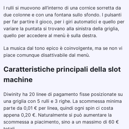
I rulli si muovono all’interno di una cornice sorretta da
due colonne e con una fontana sullo sfondo. I pulsanti
per far partire il gioco, per i giri automatici e quello per
variare la puntata si trovano alla sinistra della griglia,
quello per accedere al menù è sulla destra.
La musica dal tono epico è coinvolgente, ma se non vi
piace comunque disattivabile dal menù.
Caratteristiche principali della slot
machine
Diwinity ha 20 linee di pagamento fisse posizionate su
una griglia con 5 rulli e 3 righe. La scommessa minima
parte da 0,01 € per linea, quindi ogni spin ci costa
appena 0,20 €. Naturalmente si può aumentare la
scommessa a piacimento, sino a un massimo di 60 €
totali.