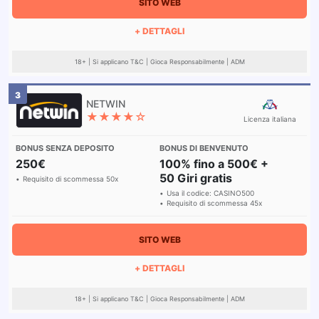
SITO WEB
+ DETTAGLI
18+ | Si applicano T&C | Gioca Responsabilmente | ADM
3
★★★★☆
Licenza italiana
250€
100% fino a 500€ +
50 Giri gratis
Requisito di scommessa 50x
Usa il codice:
CASINO500
Requisito di scommessa 45x
SITO WEB
+ DETTAGLI
18+ | Si applicano T&C | Gioca Responsabilmente | ADM