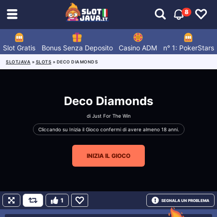
8
Slot Gratis
Bonus Senza Deposito
Casino ADM
n° 1: PokerStars
SLOTJAVA
»
SLOTS
»
DECO DIAMONDS
Deco Diamonds
di
Just For The Win
Cliccando su Inizia il Gioco confermi di avere almeno 18 anni.
INIZIA IL GIOCO
1
SEGNALA UN PROBLEMA