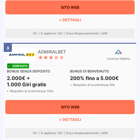
SITO WEB
+ DETTAGLI
18+ | Si applicano T&C | Gioca Responsabilmente | ADM
3
★★★☆☆
Licenza italiana
2.000€ +
200% fino a 5.000€
1.000 Giri gratis
Requisito di scommessa 65x
Requisito di scommessa 100x
SITO WEB
+ DETTAGLI
18+ | Si applicano T&C | Gioca Responsabilmente | ADM