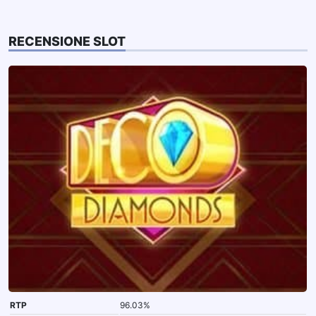
RECENSIONE SLOT
RTP
96.03%