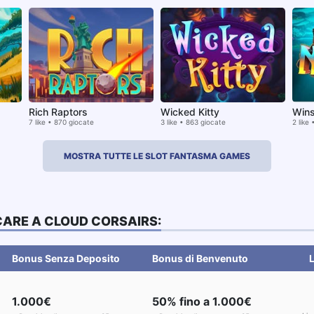
Rich Raptors
Wicked Kitty
7 like • 870 giocate
3 like • 863 giocate
2 like
MOSTRA TUTTE LE SLOT FANTASMA GAMES
OCARE A
CLOUD CORSAIRS
:
Bonus Senza Deposito
Bonus di Benvenuto
1.000€
50% fino a 1.000€