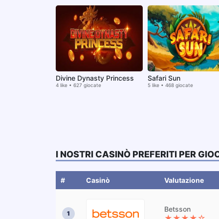
Divine Dynasty Princess
Safari Sun
4 like • 627 giocate
5 like • 468 giocate
I NOSTRI CASINÒ PREFERITI PER GI
#
Casinò
Valutazione
1
★★★★☆