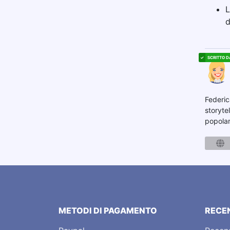
L
d
Federic
storyte
popolar
METODI DI PAGAMENTO
RECE