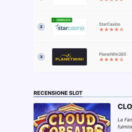
2
★★★★☆
3
★★★★☆
RECENSIONE SLOT
CLO
La Fan
fulmin