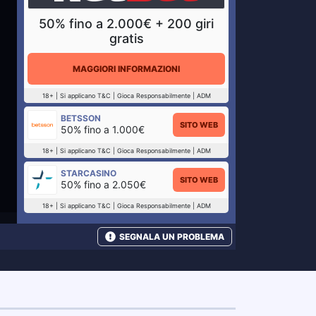
50% fino a 2.000€ + 200 giri
gratis
MAGGIORI INFORMAZIONI
18+ | Si applicano T&C | Gioca Responsabilmente | ADM
BETSSON
SITO WEB
50% fino a 1.000€
18+ | Si applicano T&C | Gioca Responsabilmente | ADM
STARCASINO
SITO WEB
50% fino a 2.050€
18+ | Si applicano T&C | Gioca Responsabilmente | ADM
SEGNALA UN PROBLEMA