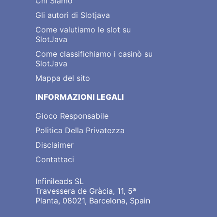
Chi Siamo
Gli autori di Slotjava
Come valutiamo le slot su
SlotJava
Come classifichiamo i casinò su
SlotJava
Mappa del sito
INFORMAZIONI LEGALI
Gioco Responsabile
Politica Della Privatezza
Disclaimer
Contattaci
Infinileads SL
Travessera de Gràcia, 11, 5ª
Planta, 08021, Barcelona, Spain