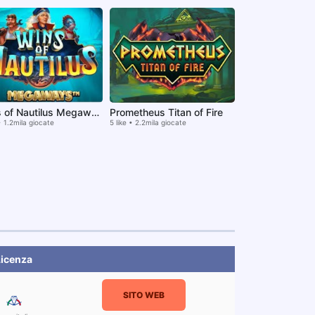
Wins of Nautilus Megaways
Prometheus Titan of Fire
 • 1.2mila giocate
5 like • 2.2mila giocate
Licenza
SITO WEB