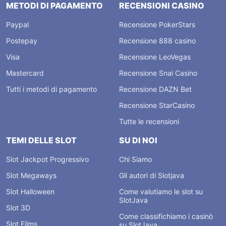
METODI DI PAGAMENTO
RECENSIONI CASINO
Paypal
Recensione PokerStars
Postepay
Recensione 888 casino
Visa
Recensione LeoVegas
Mastercard
Recensione Snai Casino
Tutti i metodi di pagamento
Recensione DAZN Bet
Recensione StarCasino
Tutte le recensioni
TEMI DELLE SLOT
SU DI NOI
Slot Jackpot Progressivo
Chi Siamo
Slot Megaways
Gli autori di Slotjava
Slot Halloween
Come valutiamo le slot su
SlotJava
Slot 3D
Come classifichiamo i casinò
Slot Films
su SlotJava