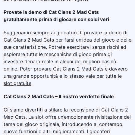
Provate la demo di Cat Clans 2 Mad Cats
gratuitamente prima di giocare con soldi veri
Suggeriamo sempre ai giocatori di provare la demo di
Cat Clans 2 Mad Cats per farsi un’idea del gioco e delle
sue caratteristiche. Potrete esercitarvi senza rischi ed
esplorare tutte le meccaniche di gioco prima di
investire denaro reale in alcuni dei migliori casinò
online. Poter provare Cat Clans 2 Mad Cats è davvero
una grande opportunità e lo stesso vale per tutte le
slot gratuite
.
Cat Clans 2 Mad Cats – Il nostro verdetto finale
Ci siamo divertiti a stilare la recensione di Cat Clans 2
Mad Cats. La slot offre un’emozionante rivisitazione del
tema del gioco originale, introducendo al contempo
nuove funzioni e altri miglioramenti. I giocatori