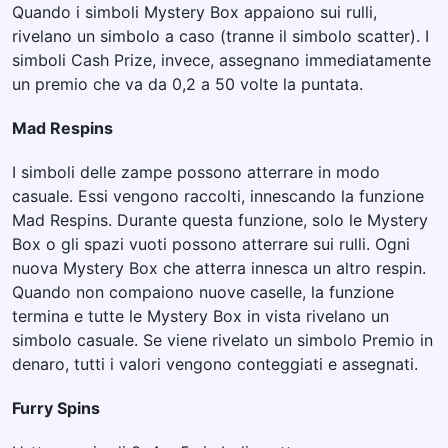
Quando i simboli Mystery Box appaiono sui rulli,
rivelano un simbolo a caso (tranne il simbolo scatter). I
simboli Cash Prize, invece, assegnano immediatamente
un premio che va da 0,2 a 50 volte la puntata.
Mad Respins
I simboli delle zampe possono atterrare in modo
casuale. Essi vengono raccolti, innescando la funzione
Mad Respins. Durante questa funzione, solo le Mystery
Box o gli spazi vuoti possono atterrare sui rulli. Ogni
nuova Mystery Box che atterra innesca un altro respin.
Quando non compaiono nuove caselle, la funzione
termina e tutte le Mystery Box in vista rivelano un
simbolo casuale. Se viene rivelato un simbolo Premio in
denaro, tutti i valori vengono conteggiati e assegnati.
Furry Spins