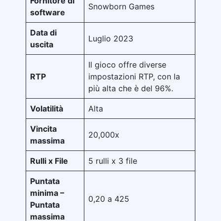
Fornitore di
Snowborn Games
software
Data di
Luglio 2023
uscita
Il gioco offre diverse
RTP
impostazioni RTP, con la
più alta che è del 96%.
Volatilità
Alta
Vincita
20,000x
massima
Rulli x File
5 rulli x 3 file
Puntata
minima –
0,20 a 425
Puntata
massima