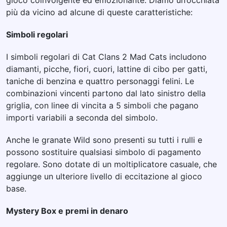
più da vicino ad alcune di queste caratteristiche:
Simboli regolari
I simboli regolari di Cat Clans 2 Mad Cats includono
diamanti, picche, fiori, cuori, lattine di cibo per gatti,
taniche di benzina e quattro personaggi felini. Le
combinazioni vincenti partono dal lato sinistro della
griglia, con linee di vincita a 5 simboli che pagano
importi variabili a seconda del simbolo.
Anche le granate Wild sono presenti su tutti i rulli e
possono sostituire qualsiasi simbolo di pagamento
regolare. Sono dotate di un moltiplicatore casuale, che
aggiunge un ulteriore livello di eccitazione al gioco
base.
Mystery Box e premi in denaro