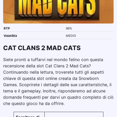
RTP
96%
Volatilità
MEDIO
CAT CLANS 2 MAD CATS
Siete pronti a tuffarvi nel mondo felino con questa
recensione della slot Cat Clans 2 Mad Cats?
Continuando nella lettura, troverete tutti gli aspetti
chiave di questa slot online creata da Snowborn
Games. Scoprirete i dettagli delle sue caratteristiche, il
tema e il gameplay. Inoltre, risponderemo ad alcune
domande frequenti per darvi un quadro completo di ciò
che questo gioco ha da offrire.