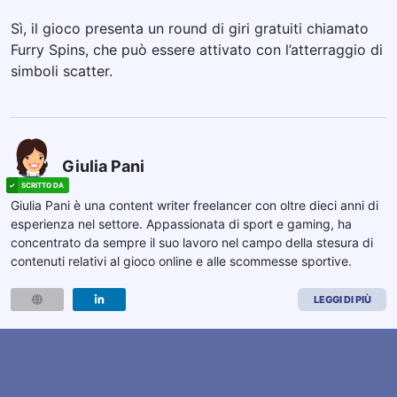
Sì, il gioco presenta un round di giri gratuiti chiamato
Furry Spins, che può essere attivato con l’atterraggio di
simboli scatter.
Giulia Pani
Giulia Pani è una content writer freelancer con oltre dieci anni di
esperienza nel settore. Appassionata di sport e gaming, ha
concentrato da sempre il suo lavoro nel campo della stesura di
contenuti relativi al gioco online e alle scommesse sportive.
LEGGI DI PIÙ