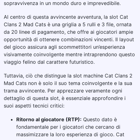
sopravvivenza in un mondo duro e imprevedibile.
Al centro di questa avvincente avventura, la slot Cat
Clans 2 Mad Cats è una griglia a 5 rulli e 3 file, ornata
da 20 linee di pagamento, che offre ai giocatori ampie
opportunità di ottenere combinazioni vincenti. Il layout
del gioco assicura agli scommettitori un’esperienza
visivamente coinvolgente mentre intraprendono questo
viaggio felino dal carattere futuristico.
Tuttavia, ciò che distingue la slot machine Cat Clans 2
Mad Cats non è solo il suo tema coinvolgente e la sua
trama avvincente. Per apprezzare veramente ogni
dettaglio di questa slot, è essenziale approfondire i
suoi aspetti tecnici critici:
Ritorno al giocatore (RTP):
Questo dato è
fondamentale per i giocatori che cercano di
massimizzare la loro esperienza di gioco. Cat