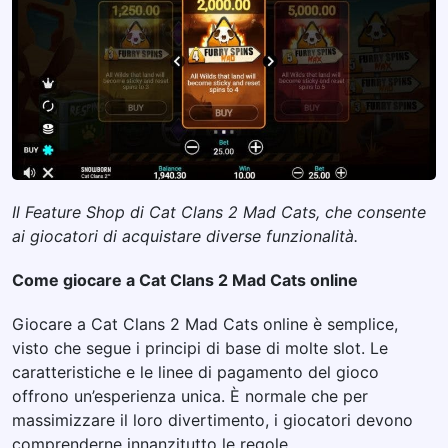
Il Feature Shop di Cat Clans 2 Mad Cats, che consente
ai giocatori di acquistare diverse funzionalità.
Come giocare a Cat Clans 2 Mad Cats online
Giocare a Cat Clans 2 Mad Cats online è semplice,
visto che segue i principi di base di molte slot. Le
caratteristiche e le linee di pagamento del gioco
offrono un’esperienza unica. È normale che per
massimizzare il loro divertimento, i giocatori devono
comprenderne innanzitutto le regole.