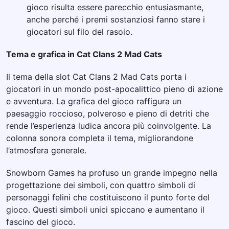
gioco risulta essere parecchio entusiasmante,
anche perché i premi sostanziosi fanno stare i
giocatori sul filo del rasoio.
Tema e grafica in Cat Clans 2 Mad Cats
Il tema della slot Cat Clans 2 Mad Cats porta i
giocatori in un mondo post-apocalittico pieno di azione
e avventura. La grafica del gioco raffigura un
paesaggio roccioso, polveroso e pieno di detriti che
rende l’esperienza ludica ancora più coinvolgente. La
colonna sonora completa il tema, migliorandone
l’atmosfera generale.
Snowborn Games ha profuso un grande impegno nella
progettazione dei simboli, con quattro simboli di
personaggi felini che costituiscono il punto forte del
gioco. Questi simboli unici spiccano e aumentano il
fascino del gioco.