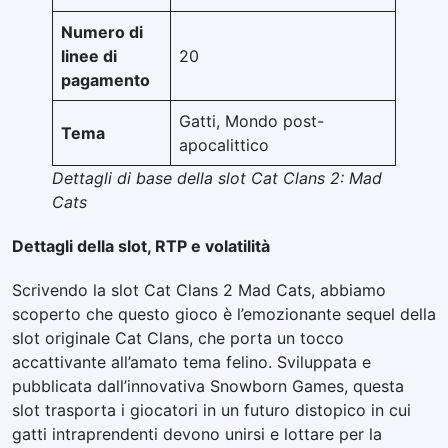
Numero di
linee di
20
pagamento
Gatti, Mondo post-
Tema
apocalittico
Dettagli di base della slot Cat Clans 2: Mad
Cats
Dettagli della slot, RTP e volatilità
Scrivendo la slot Cat Clans 2 Mad Cats, abbiamo
scoperto che questo gioco è l’emozionante sequel della
slot originale Cat Clans, che porta un tocco
accattivante all’amato tema felino. Sviluppata e
pubblicata dall’innovativa Snowborn Games, questa
slot trasporta i giocatori in un futuro distopico in cui
gatti intraprendenti devono unirsi e lottare per la