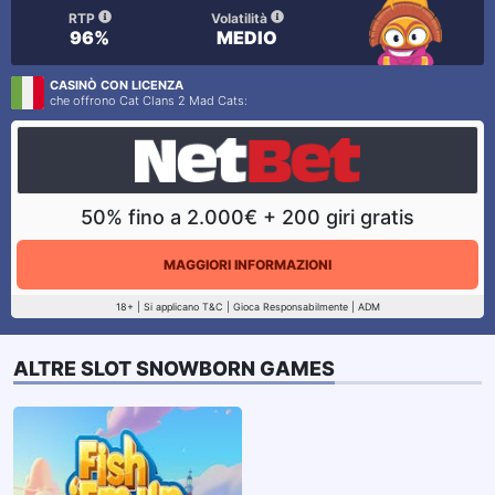
RTP
Volatilità
96%
MEDIO
CASINÒ CON LICENZA
che offrono Cat Clans 2 Mad Cats:
50% fino a 2.000€ + 200 giri gratis
MAGGIORI INFORMAZIONI
18+ | Si applicano T&C | Gioca Responsabilmente | ADM
ALTRE SLOT SNOWBORN GAMES