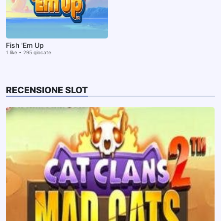
Fish 'Em Up
1 like • 295 giocate
RECENSIONE SLOT