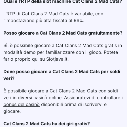
Qual è l’RTP della slot machine Cat Clans 2 Mad Cats?
L’RTP di Cat Clans 2 Mad Cats è variabile, con
l’impostazione più alta fissata al 96%.
Posso giocare a Cat Clans 2 Mad Cats gratuitamente?
Sì, è possibile giocare a Cat Clans 2 Mad Cats gratis in
modalità demo per familiarizzare con il gioco. Potete
farlo proprio qui su Slotjava.it.
Dove posso giocare a Cat Clans 2 Mad Cats per soldi
veri?
È possibile giocare a Cat Clans 2 Mad Cats con soldi
veri in diversi casinò online. Assicuratevi di controllare i
bonus del casinò
disponibili prima di iscrivervi e
giocare.
Cat Clans 2 Mad Cats ha dei giri gratis?