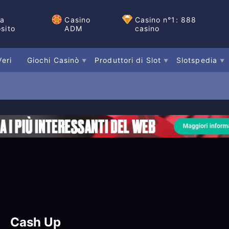
za
Casino
Casino n°1: 888
sito
ADM
casino
Veri
Giochi Casinò
Produttori di Slot
Slotspedia
▼
▼
▼
Cash Up