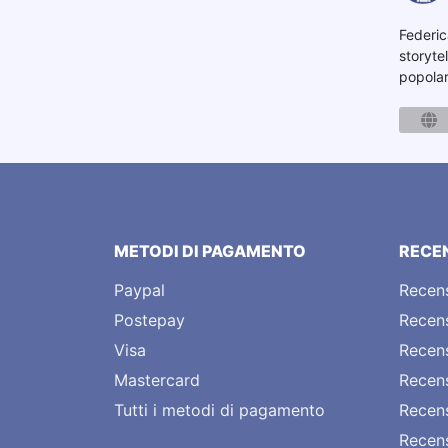
Federic
storyte
popolar
METODI DI PAGAMENTO
RECE
Paypal
Recen
Postepay
Recen
Visa
Recen
Mastercard
Recen
Tutti i metodi di pagamento
Recen
Recen