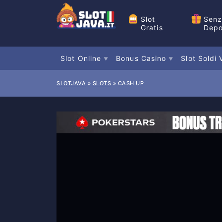
Slot
Sen
Gratis
Depo
Slot Online
Bonus Casino
Slot Soldi 
▼
▼
SLOTJAVA
»
SLOTS
»
CASH UP