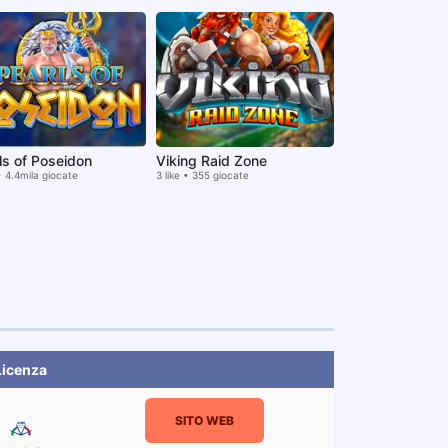
ls of Poseidon
Viking Raid Zone
 • 4.4mila giocate
3 like • 355 giocate
Licenza
SITO WEB