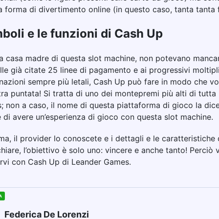
a forma di divertimento online (in questo caso, tanta tanta f
mboli e le funzioni di Cash Up
la casa madre di questa slot machine, non potevano mancare le
alle già citate 25 linee di pagamento e ai progressivi moltip
azioni sempre più letali, Cash Up può fare in modo che vo
tra puntata! Si tratta di uno dei montepremi più alti di tutta 
 non a caso, il nome di questa piattaforma di gioco la dic
 di avere un’esperienza di gioco con questa slot machine.
a, il provider lo conoscete e i dettagli e le caratteristiche
hiare, l’obiettivo è solo uno: vincere e anche tanto! Perciò
irvi con Cash Up di Leander Games.
Federica De Lorenzi