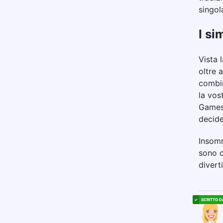
singol
I si
Vista 
oltre 
combin
la vos
Games;
decide
Insomm
sono c
divert