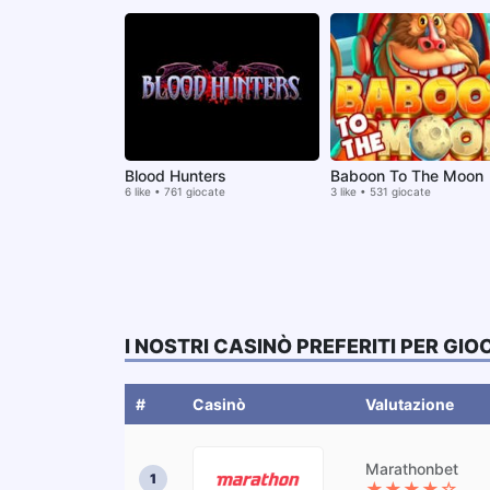
Blood Hunters
Baboon To The Moon
6 like • 761 giocate
3 like • 531 giocate
I NOSTRI CASINÒ PREFERITI PER GI
#
Casinò
Valutazione
1
★★★★☆