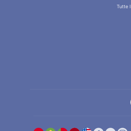
Tutte 