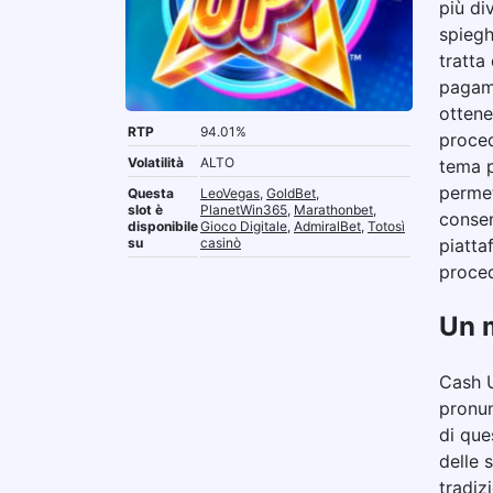
più di
spiegh
tratta
pagame
ottene
RTP
94.01%
proced
Volatilità
ALTO
tema p
permet
Questa
LeoVegas
,
GoldBet
,
slot è
PlanetWin365
,
Marathonbet
,
consen
disponibile
Gioco Digitale
,
AdmiralBet
,
Totosì
piatta
su
casinò
proced
Un 
Cash U
pronun
di que
delle 
tradiz