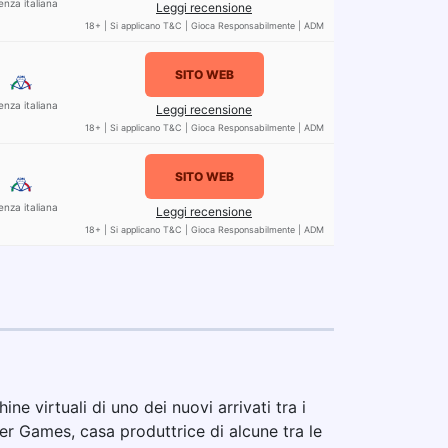
enza italiana
Leggi recensione
18+ | Si applicano T&C | Gioca Responsabilmente | ADM
SITO WEB
enza italiana
Leggi recensione
18+ | Si applicano T&C | Gioca Responsabilmente | ADM
SITO WEB
enza italiana
Leggi recensione
18+ | Si applicano T&C | Gioca Responsabilmente | ADM
e virtuali di uno dei nuovi arrivati tra i
er Games, casa produttrice di alcune tra le