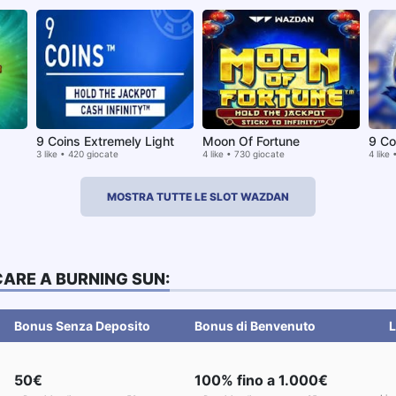
9 Coins Extremely Light
Moon Of Fortune
9 Co
3 like • 420 giocate
4 like • 730 giocate
4 like
MOSTRA TUTTE LE SLOT WAZDAN
OCARE A
BURNING SUN
:
Bonus Senza Deposito
Bonus di Benvenuto
L
50€
100% fino a 1.000€