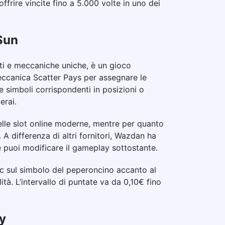
offrire vincite fino a 5.000 volte in uno dei
 Sun
nti e meccaniche uniche, è un gioco
eccanica Scatter Pays per assegnare le
re simboli corrispondenti in posizioni o
erai.
elle slot online moderne, mentre per quanto
. A differenza di altri fornitori, Wazdan ha
he puoi modificare il gameplay sottostante.
lic sul simbolo del peperoncino accanto al
tà. L’intervallo di puntate va da 0,10€ fino
y