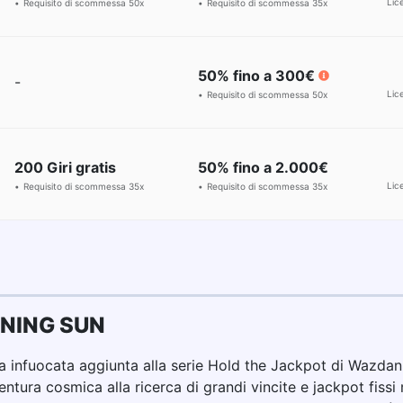
Lice
Requisito di scommessa 50x
Requisito di scommessa 35x
50% fino a 300€
-
Lice
Requisito di scommessa 50x
200 Giri gratis
50% fino a 2.000€
Lice
Requisito di scommessa 35x
Requisito di scommessa 35x
NING SUN
ma infuocata aggiunta alla serie Hold the Jackpot di Wazdan,
entura cosmica alla ricerca di grandi vincite e jackpot fissi