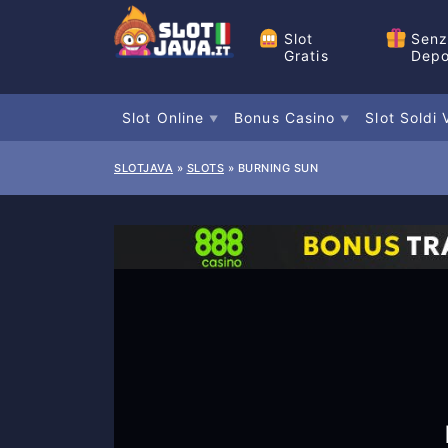
Slot
Sen
Gratis
Depo
Slot Online
Bonus Casino
Slot Soldi 
▼
▼
SLOTJAVA
»
SLOTS
»
BURNING SUN