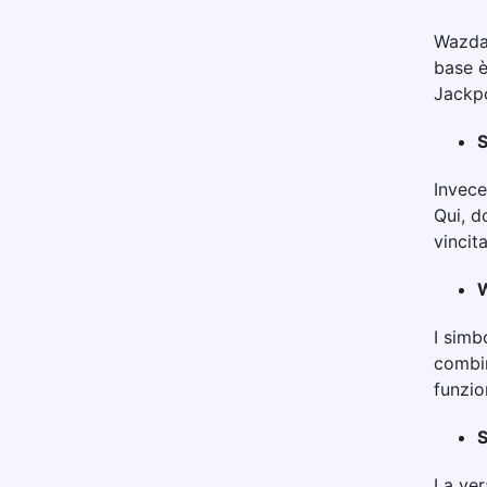
Wazdan
base è
Jackpo
S
Invece
Qui, d
vincita
W
I simb
combin
funzio
S
La ver