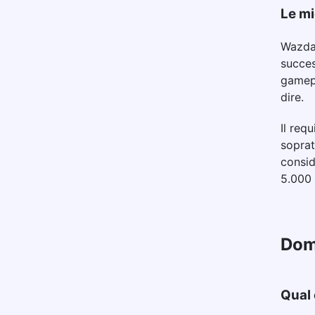
Le mi
Wazdan
succes
gamepl
dire.
Il req
soprat
consid
5.000 
Dom
Qual 