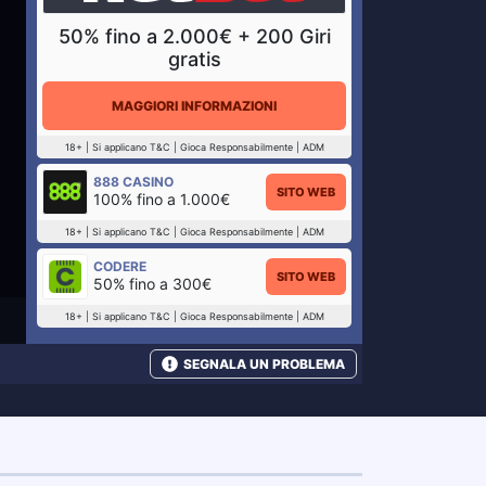
50% fino a 2.000€ + 200 Giri
gratis
MAGGIORI INFORMAZIONI
18+ | Si applicano T&C | Gioca Responsabilmente | ADM
888 CASINO
SITO WEB
100% fino a 1.000€
18+ | Si applicano T&C | Gioca Responsabilmente | ADM
CODERE
SITO WEB
50% fino a 300€
18+ | Si applicano T&C | Gioca Responsabilmente | ADM
SEGNALA UN PROBLEMA