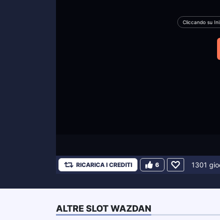
Cliccando su Ini
1301
gio
RICARICA I CREDITI
6
ALTRE SLOT WAZDAN