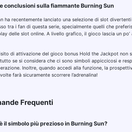
e conclusioni sulla fiammante Burning Sun
 ha recentemente lanciato una selezione di slot divertenti
so tra i fan di questa serie, specialmente quelli che pref
ay delle slot online. A livello grafico, il gioco lascia un po’
uisito di attivazione del gioco bonus Hold the Jackpot no
tutto se si considera che ci sono simboli appiccicosi e res
erazione. Inoltre, quando accedi alla funzione, la prospetti
volte farà sicuramente scorrere l’adrenalina!
ande Frequenti
è il simbolo più prezioso in Burning Sun?