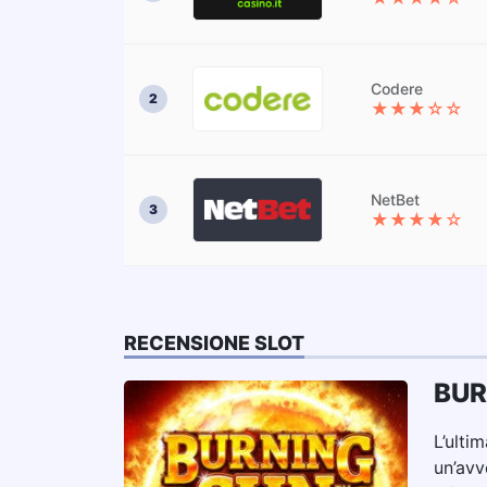
2
★★★☆☆
3
★★★★☆
RECENSIONE SLOT
BUR
L’ulti
un’avv