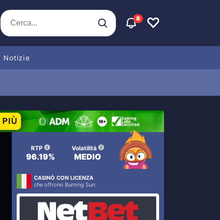
8
Notizie
RTP
Volatilità
96.19%
MEDIO
CASINÒ CON LICENZA
che offrono Burning Sun: