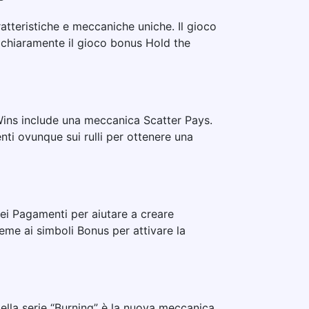
tteristiche e meccaniche uniche. Il gioco
è chiaramente il gioco bonus Hold the
g Wins include una meccanica Scatter Pays.
nti ovunque sui rulli per ottenere una
 dei Pagamenti per aiutare a creare
ieme ai simboli Bonus per attivare la
della serie “Burning” è la nuova meccanica