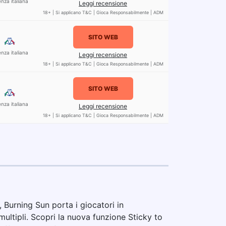
nza italiana
Leggi recensione
18+ | Si applicano T&C | Gioca Responsabilmente | ADM
SITO WEB
nza italiana
Leggi recensione
18+ | Si applicano T&C | Gioca Responsabilmente | ADM
SITO WEB
nza italiana
Leggi recensione
18+ | Si applicano T&C | Gioca Responsabilmente | ADM
 Burning Sun porta i giocatori in
 multipli. Scopri la nuova funzione Sticky to