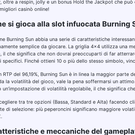
ty, oltre a respin, jolly e un bonus Hold the Jackpot che può 
 migliori casinò online!
 si gioca alla slot infuocata Burning
e Burning Sun abbia una serie di caratteristiche interessa
amente semplice da giocare. La griglia 4×4 utilizza una m
e, il che significa che non dovrai preoccuparti di far atterra
 specifici. Finché ottieni 10 o più dello stesso simbolo, vinc
 RTP del 96,19%, Burning Sun è in linea la maggior parte d
da la volatilità del gioco, vale la pena soffermarsi un attimo
o un’impostazione di volatilità regolabile, il che significa c
cegliere tra tre opzioni (Bassa, Standard e Alta) facendo c
te di selezione: più peperoncini significano maggiore volatili
.
atteristiche e meccaniche del gamepla