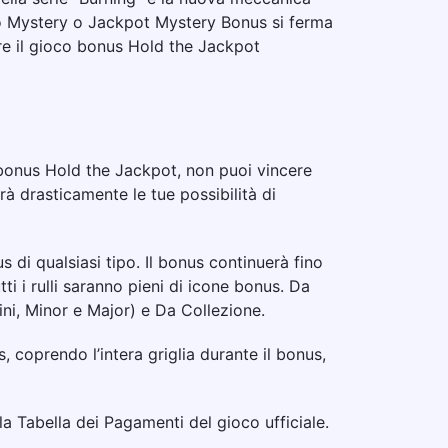
olo Mystery o Jackpot Mystery Bonus si ferma
vare il gioco bonus Hold the Jackpot
co bonus Hold the Jackpot, non puoi vincere
rà drasticamente le tue possibilità di
 di qualsiasi tipo. Il bonus continuerà fino
i i rulli saranno pieni di icone bonus. Da
ini, Minor e Major) e Da Collezione.
 coprendo l’intera griglia durante il bonus,
 la Tabella dei Pagamenti del gioco ufficiale.