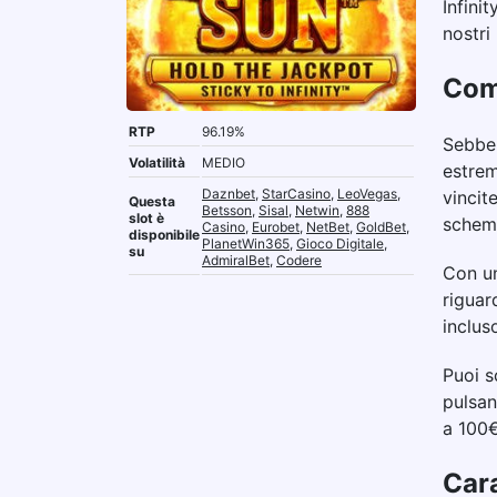
Infini
nostri
Come
RTP
96.19%
Sebben
Volatilità
MEDIO
estrem
Daznbet
,
StarCasino
,
LeoVegas
,
vincit
Questa
Betsson
,
Sisal
,
Netwin
,
888
slot è
schemi
Casino
,
Eurobet
,
NetBet
,
GoldBet
,
disponibile
PlanetWin365
,
Gioco Digitale
,
su
AdmiralBet
,
Codere
Con un
riguar
inclus
Puoi s
pulsan
a 100€
Car