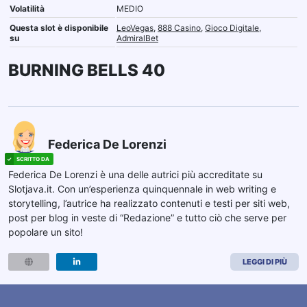
Volatilità
MEDIO
Questa slot è disponibile
LeoVegas
,
888 Casino
,
Gioco Digitale
,
su
AdmiralBet
BURNING BELLS 40
Federica De Lorenzi
Federica De Lorenzi è una delle autrici più accreditate su
Slotjava.it. Con un’esperienza quinquennale in web writing e
storytelling, l’autrice ha realizzato contenuti e testi per siti web,
post per blog in veste di “Redazione” e tutto ciò che serve per
popolare un sito!
LEGGI DI PIÙ