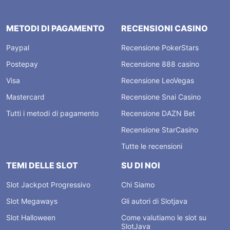
METODI DI PAGAMENTO
RECENSIONI CASINO
Paypal
Recensione PokerStars
Postepay
Recensione 888 casino
Visa
Recensione LeoVegas
Mastercard
Recensione Snai Casino
Tutti i metodi di pagamento
Recensione DAZN Bet
Recensione StarCasino
Tutte le recensioni
TEMI DELLE SLOT
SU DI NOI
Slot Jackpot Progressivo
Chi Siamo
Slot Megaways
Gli autori di Slotjava
Slot Halloween
Come valutiamo le slot su
SlotJava