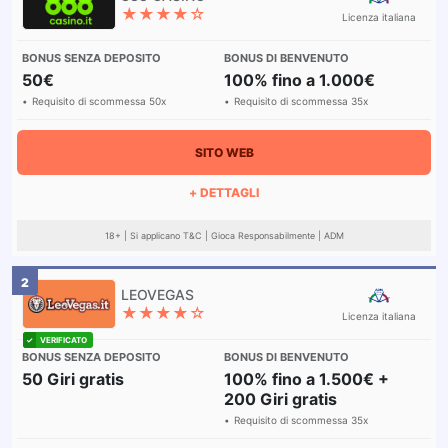
★★★★☆
Licenza italiana
50€
100% fino a 1.000€
Requisito di scommessa 50x
Requisito di scommessa 35x
SITO WEB
+ DETTAGLI
18+ | Si applicano T&C | Gioca Responsabilmente | ADM
2
★★★★☆
Licenza italiana
50 Giri gratis
100% fino a 1.500€ +
200 Giri gratis
Requisito di scommessa 35x