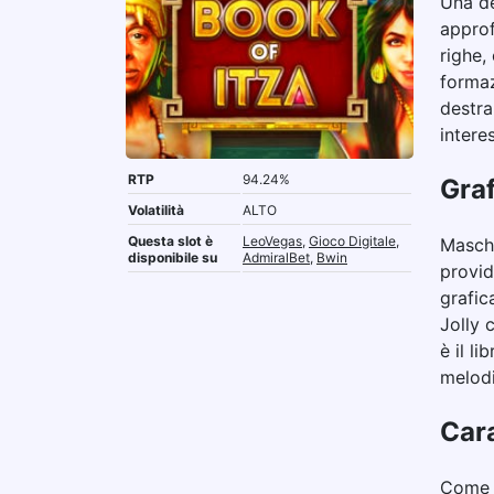
Una de
approf
righe,
formaz
destra
intere
RTP
94.24%
Graf
Volatilità
ALTO
Questa slot è
LeoVegas
,
Gioco Digitale
,
Masche
disponibile su
AdmiralBet
,
Bwin
provid
grafic
Jolly 
è il l
melodi
Cara
Come a