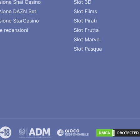
sione Snai Casino
Slot 3D
sione DAZN Bet
Slot Films
sione StarCasino
Slot Pirati
le recensioni
Slot Frutta
Slot Marvel
Slot Pasqua