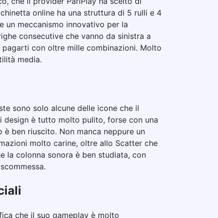
o, che il provider PariPlay ha scelto di
inetta online ha una struttura di 5 rulli e 4
vede un meccanismo innovativo per la
 righe consecutive che vanno da sinistra a
à pagarti con oltre mille combinazioni. Molto
ilità media.
te sono solo alcune delle icone che il
i design è tutto molto pulito, forse con una
etto è ben riuscito. Non manca neppure un
mazioni molto carine, oltre allo Scatter che
nche la colonna sonora è ben studiata, con
di scommessa.
iali
ifica che il suo gameplay è molto