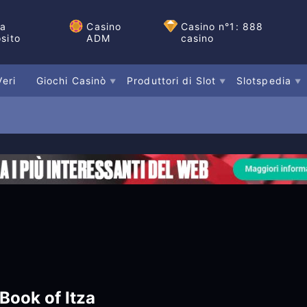
za
Casino
Casino n°1: 888
sito
ADM
casino
Veri
Giochi Casinò
Produttori di Slot
Slotspedia
▼
▼
▼
Book of Itza