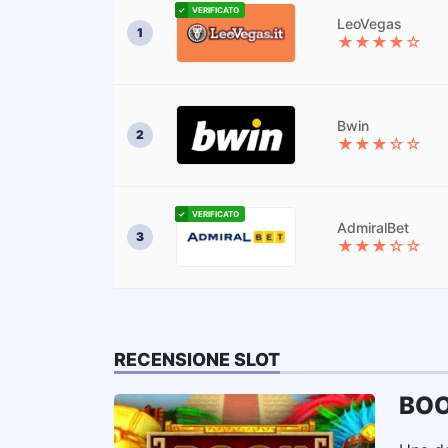
1
★★★★☆
2
★★★☆☆
3
★★★☆☆
RECENSIONE SLOT
BOO