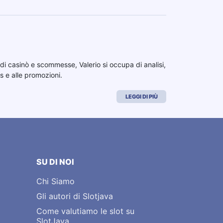
 di casinò e scommesse, Valerio si occupa di analisi,
s e alle promozioni.
LEGGI DI PIÙ
SU DI NOI
Chi Siamo
Gli autori di Slotjava
Come valutiamo le slot su
SlotJava