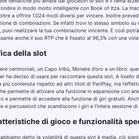
lle tematiche più amate dai giocatori di slot è il tema atzec
ondire in modo molto intelligente con Book of Itza. La macch
 oltre a offrire 1.024 modi diversi per vincere. Inoltre pre
ione di combinazioni. Se infatti trovi lo stesso simbolo su
, puoi realizzare la tua combinazione vincente. E così potr
ssante anche il suo RTP che è fissato al 96,3% con una volat
ica della slot
re cerimoniali, un Capo tribù, Monete d’oro e un libro: ques
er ha deciso di usare per raccontare questa slot. A livello d
a più contenuta rispetto ad altri titoli di PariPlay, ma l’eff
che permette di attivare una funzione in espansione con ani
ibro e permette di accedere alla funzione di giri gratuiti. A
e e percussioni che scandiscono i giri e l’intera sessione 
tteristiche di gioco e funzionalità spec
bbiamo detto la volatilità di questa slot è media, ciò sign