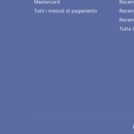
Mastercard
Recen
Tutti i metodi di pagamento
Recen
Recen
Tutte 