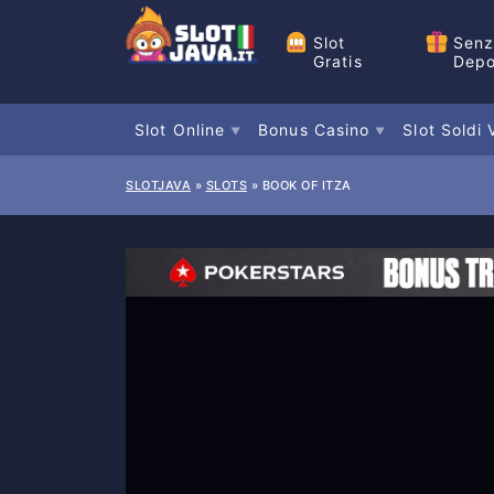
Slot
Sen
Gratis
Depo
Slot Online
Bonus Casino
Slot Soldi 
▼
▼
SLOTJAVA
»
SLOTS
»
BOOK OF ITZA