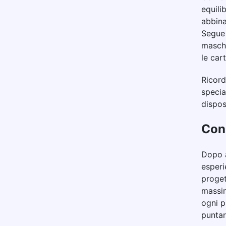
equili
abbina
Segue 
masche
le car
Ricord
specia
dispos
Cons
Dopo a
esperi
proget
massim
ogni p
puntar