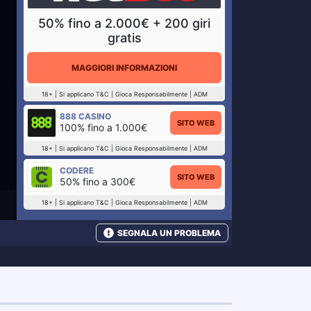
50% fino a 2.000€ + 200 giri
gratis
MAGGIORI INFORMAZIONI
18+ | Si applicano T&C | Gioca Responsabilmente | ADM
888 CASINO
SITO WEB
100% fino a 1.000€
18+ | Si applicano T&C | Gioca Responsabilmente | ADM
CODERE
SITO WEB
50% fino a 300€
18+ | Si applicano T&C | Gioca Responsabilmente | ADM
SEGNALA UN PROBLEMA