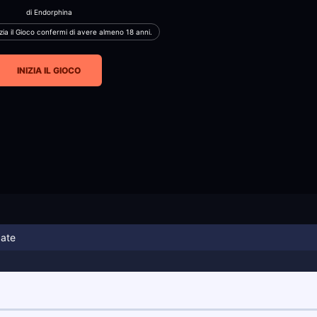
di
Endorphina
zia il Gioco confermi di avere almeno 18 anni.
INIZIA IL GIOCO
ate