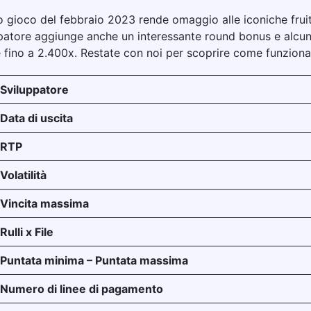
 gioco del febbraio 2023 rende omaggio alle iconiche fruit 
patore aggiunge anche un interessante round bonus e alcuni
e fino a 2.400x. Restate con noi per scoprire come funziona
Sviluppatore
Data di uscita
RTP
Volatilità
Vincita massima
Rulli x File
Puntata minima – Puntata massima
Numero di linee di pagamento