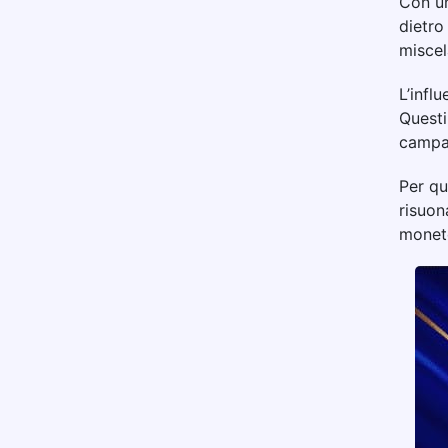
Con un
dietro
miscel
L’infl
Questi
campan
Per qu
risuon
monete