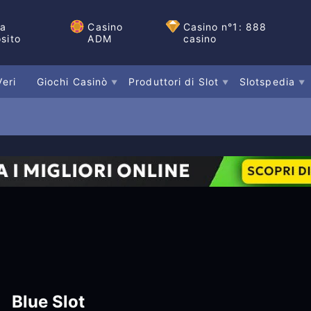
za
Casino
Casino n°1: 888
sito
ADM
casino
Veri
Giochi Casinò
Produttori di Slot
Slotspedia
▼
▼
▼
Blue Slot