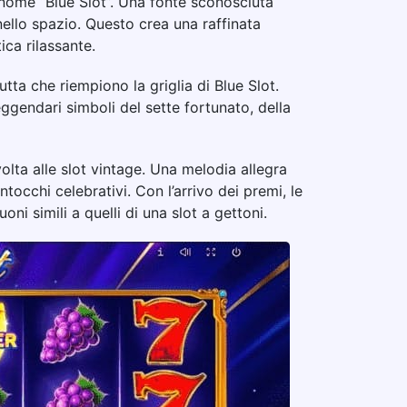
 nome “Blue Slot”. Una fonte sconosciuta
 nello spazio. Questo crea una raffinata
ica rilassante.
utta che riempiono la griglia di Blue Slot.
eggendari simboli del sette fortunato, della
olta alle slot vintage. Una melodia allegra
occhi celebrativi. Con l’arrivo dei premi, le
i simili a quelli di una slot a gettoni.