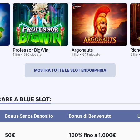
Professor BigWin
Argonauts
Rich
1 like • 580 giocate
1 like • 649 giocate
5 like
MOSTRA TUTTE LE SLOT ENDORPHINA
OCARE A
BLUE SLOT
:
Bonus Senza Deposito
Bonus di Benvenuto
L
50€
100% fino a 1.000€