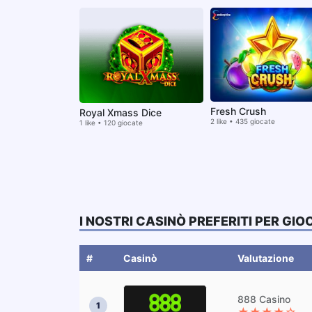
Fresh Crush
Royal Xmass Dice
2 like • 435 giocate
1 like • 120 giocate
I NOSTRI CASINÒ PREFERITI PER GI
#
Casinò
Valutazione
1
★★★★☆