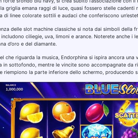
 forte sfondo blu navy, si crea subito l’associazione con il
 la griglia emana raggi di luce, quasi fossero stelle cadenti
a di linee colorate sottili e audaci che conferiscono un’estet
uenza delle slot machine classiche si nota dai simboli della fr
 includono ciliegie, uva, limoni e arance. Noterete anche i l
a d’oro e del diamante.
el che riguarda la musica, Endorphina si ispira ancora una v
a in sottofondo, mentre le vincite sono accompagnate da rint
 riempiono la parte inferiore dello schermo, producendo suon