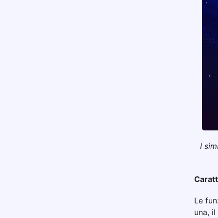
I sim
Caratt
Le fun
una, il