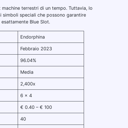
machine terrestri di un tempo. Tuttavia, lo
 simboli speciali che possono garantire
 esattamente Blue Slot.
Endorphina
Febbraio 2023
96.04%
Media
2,400x
6 x 4
€ 0.40 – € 100
40