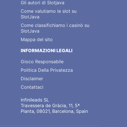
Gli autori di Slotjava
Come valutiamo le slot su
SlotJava
Come classifichiamo i casinò su
SlotJava
Mappa del sito
INFORMAZIONI LEGALI
Gioco Responsabile
Politica Della Privatezza
Disclaimer
Contattaci
Infinileads SL
Travessera de Gràcia, 11, 5ª
Planta, 08021, Barcelona, Spain