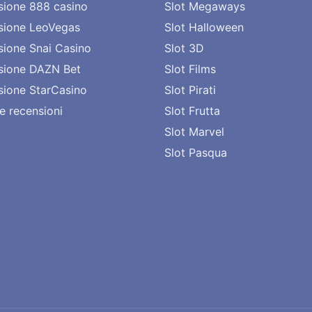
sione 888 casino
Slot Megaways
sione LeoVegas
Slot Halloween
sione Snai Casino
Slot 3D
sione DAZN Bet
Slot Films
sione StarCasino
Slot Pirati
le recensioni
Slot Frutta
Slot Marvel
Slot Pasqua