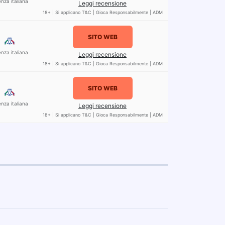
nza italiana
Leggi recensione
18+ | Si applicano T&C | Gioca Responsabilmente | ADM
SITO WEB
nza italiana
Leggi recensione
18+ | Si applicano T&C | Gioca Responsabilmente | ADM
SITO WEB
nza italiana
Leggi recensione
18+ | Si applicano T&C | Gioca Responsabilmente | ADM