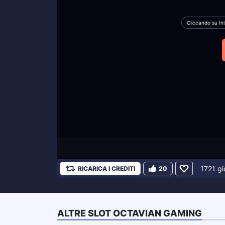
Cliccando su Ini
1721
gi
RICARICA I CREDITI
20
ALTRE SLOT OCTAVIAN GAMING