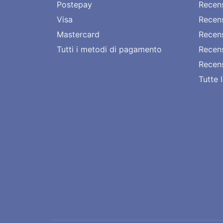
Postepay
Recen
Visa
Recen
Mastercard
Recen
Tutti i metodi di pagamento
Recen
Recen
Tutte 