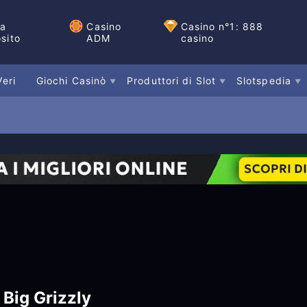
za
Casino
Casino n°1: 888
sito
ADM
casino
Veri
Giochi Casinò
Produttori di Slot
Slotspedia
▼
▼
▼
Big Grizzly