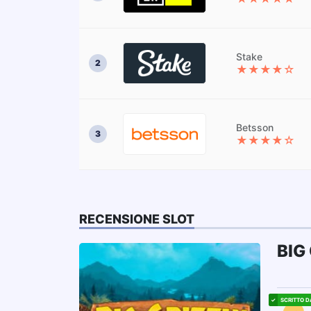
2
★★★★☆
3
★★★★☆
RECENSIONE SLOT
BIG