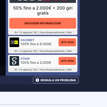
50% fino a 2.000€ + 200 giri
gratis
MAGGIORI INFORMAZIONI
18+ | Si applicano T&C | Gioca Responsabilmente | ADM
DAZNBET
SITO WEB
100% fino a 6.000€
18+ | Si applicano T&C | Gioca Responsabilmente | ADM
STAKE
SITO WEB
100% fino a 2.000€
18+ | Si applicano T&C | Gioca Responsabilmente | ADM
SEGNALA UN PROBLEMA